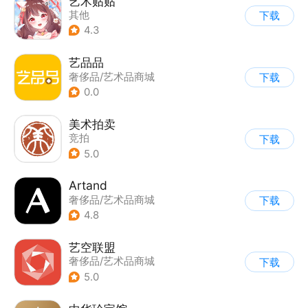
艺术贴贴
其他
下载
4.3
艺品品
奢侈品/艺术品商城
下载
|
扫描识别
0.0
美术拍卖
竞拍
下载
5.0
Artand
奢侈品/艺术品商城
下载
4.8
艺空联盟
奢侈品/艺术品商城
下载
5.0