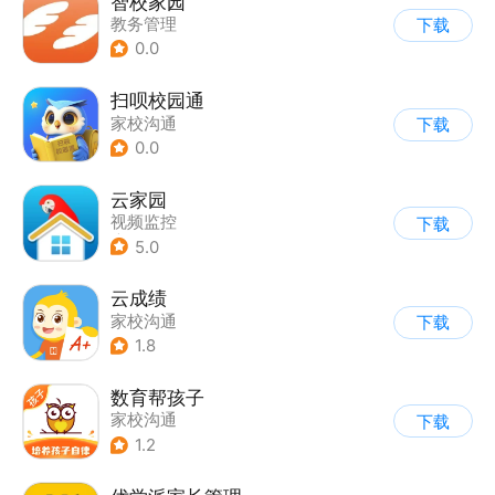
智校家园
教务管理
下载
0.0
扫呗校园通
家校沟通
下载
0.0
云家园
视频监控
下载
|
潮流生活社区
5.0
云成绩
家校沟通
下载
1.8
数育帮孩子
家校沟通
下载
1.2