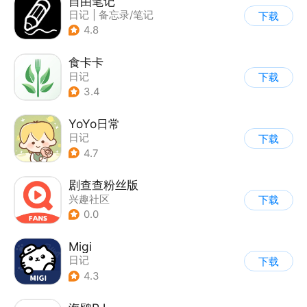
自由笔记
日记
|
备忘录/笔记
下载
4.8
食卡卡
日记
下载
3.4
YoYo日常
日记
下载
4.7
剧查查粉丝版
兴趣社区
下载
0.0
Migi
日记
下载
4.3