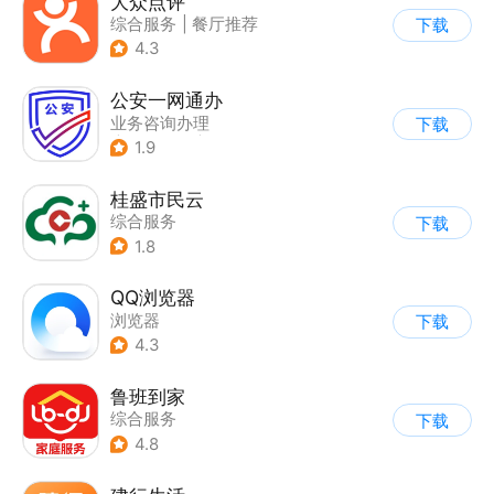
大众点评
综合服务
|
餐厅推荐
下载
4.3
公安一网通办
业务咨询办理
下载
|
政企业务
|
综合服务
1.9
桂盛市民云
综合服务
下载
1.8
QQ浏览器
浏览器
下载
4.3
鲁班到家
综合服务
下载
4.8