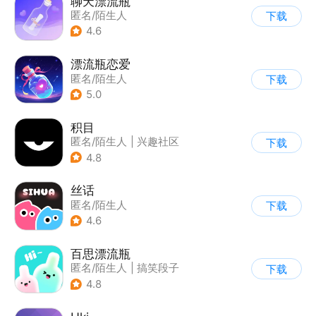
聊天漂流瓶
匿名/陌生人
下载
4.6
漂流瓶恋爱
匿名/陌生人
下载
5.0
积目
匿名/陌生人
|
兴趣社区
下载
4.8
丝话
匿名/陌生人
下载
4.6
百思漂流瓶
匿名/陌生人
|
搞笑段子
下载
4.8