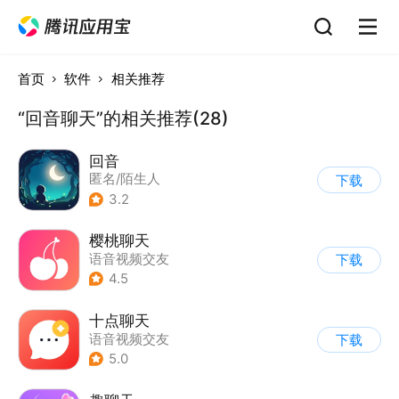
首页
软件
相关推荐
“回音聊天”的相关推荐(28)
回音
匿名/陌生人
下载
3.2
樱桃聊天
语音视频交友
下载
4.5
十点聊天
语音视频交友
下载
5.0