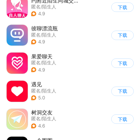
约附近陌生同城交友聊天
匿名/陌生人
下载
4.9
彼聊漂流瓶
匿名/陌生人
下载
4.9
果爱聊天
匿名/陌生人
下载
4.9
遇见
匿名/陌生人
下载
5.0
树洞交友
匿名/陌生人
下载
4.6