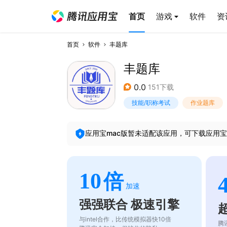
首页
游戏
软件
资
首页
软件
丰题库
丰题库
0.0
151下载
技能/职称考试
作业题库
应用宝mac版暂未适配该应用，可下载应用宝
10
倍
加速
强强联合 极速引擎
与intel合作，比传统模拟器快10倍
腾