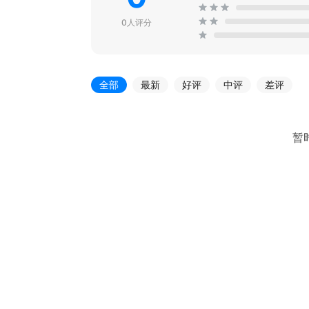
0人评分
全部
最新
好评
中评
差评