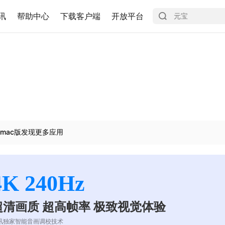
讯
帮助中心
下载客户端
开放平台
mac版发现更多应用
4K 240Hz
超清画质 超高帧率 极致视觉体验
讯独家智能音画调校技术