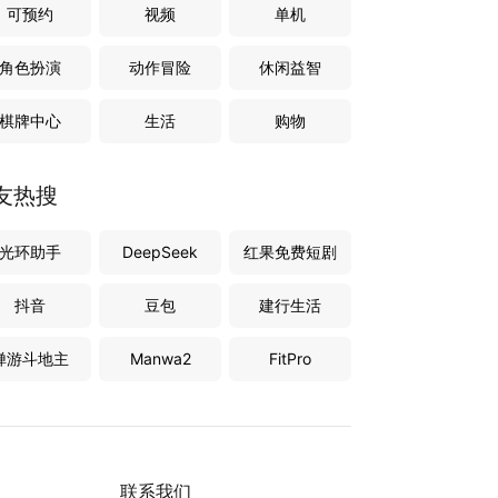
可预约
视频
单机
角色扮演
动作冒险
休闲益智
棋牌中心
生活
购物
友热搜
光环助手
DeepSeek
红果免费短剧
抖音
豆包
建行生活
禅游斗地主
Manwa2
FitPro
联系我们