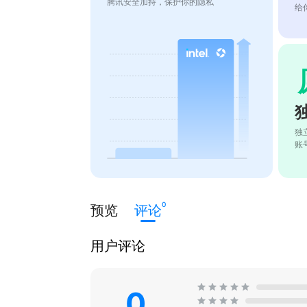
腾讯安全加持，保护你的隐私
给
独
账
0
预览
评论
用户评论
0