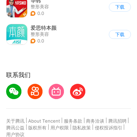
华韩
整形美容
下载
0.0
爱思特本颜
整形美容
下载
0.0
联系我们
|
|
|
|
|
关于腾讯
About Tencent
服务条款
商务洽谈
腾讯招聘
|
|
|
|
|
腾讯公益
版权所有
用户权限
隐私政策
侵权投诉指引
用户协议