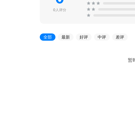
0人评分
全部
最新
好评
中评
差评