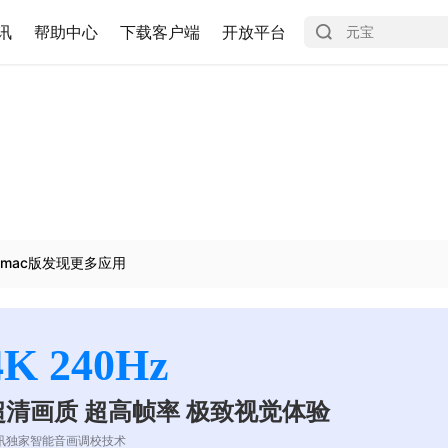
讯
帮助中心
下载客户端
开放平台
mac版发现更多应用
4K 240Hz
超清画质 超高帧率 极致视觉体验
讯独家智能音画调校技术