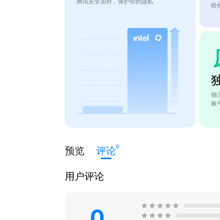
腾讯安全加持，保护你的隐私
给
独
账
0
预览
评论
用户评论
0