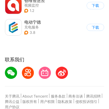
创维智慧云
视频监控
下载
1.2
电动宁德
充电服务
下载
3.8
联系我们
|
|
|
|
|
关于腾讯
About Tencent
服务条款
商务洽谈
腾讯招聘
|
|
|
|
|
腾讯公益
版权所有
用户权限
隐私政策
侵权投诉指引
用户协议