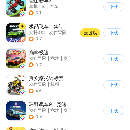
登山赛车2
单机
|
io
|
赛车
下载
|
欧美风
3.1
极品飞车：集结
支持iOS
|
动作冒险
云游戏
下载
|
竞速
|
赛车
3.7
巅峰极速
动作冒险
|
竞速
|
赛车
下载
|
漂移
3.7
真实摩托锦标赛
动作冒险
|
模拟
下载
|
摩托车
|
写实
4.5
狂野飙车9：竞速传奇
动作冒险
|
竞速
|
赛车
下载
|
狂野飙车
3.4