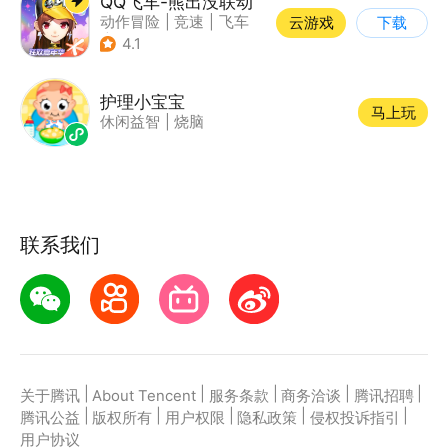
QQ飞车-熊出没联动
动作冒险
|
竞速
|
飞车
云游戏
下载
|
漂移
4.1
护理小宝宝
马上玩
休闲益智
|
烧脑
联系我们
|
|
|
|
|
关于腾讯
About Tencent
服务条款
商务洽谈
腾讯招聘
|
|
|
|
|
腾讯公益
版权所有
用户权限
隐私政策
侵权投诉指引
用户协议