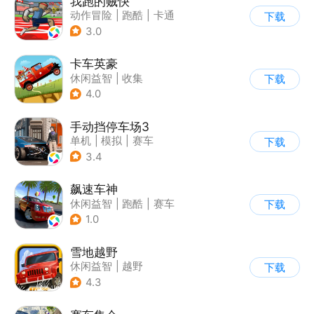
我跑的贼快
动作冒险
|
跑酷
|
卡通
下载
3.0
卡车英豪
休闲益智
|
收集
下载
4.0
手动挡停车场3
单机
|
模拟
|
赛车
下载
|
开放世界
3.4
飙速车神
休闲益智
|
跑酷
|
赛车
下载
|
漂移
1.0
雪地越野
休闲益智
|
越野
下载
|
横版过关
4.3