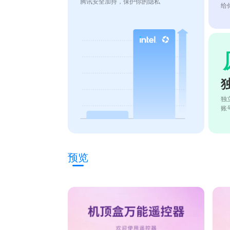
腾讯安全加持，保护你的隐私
给
独
账
预览