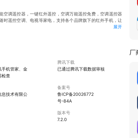
能空调遥控器，一键红外遥控，空调万能遥控免费，空调遥控器
随时遥控空调、电视等家电，支持各个品牌旗下的红外手机，让
展开
扫地机器人等家电设备，家电遥控器：电视机/机顶盒、盒子、空
智能遥控
厂
腾讯下载
讯手机管家、金
已通过腾讯下载数据审核
霸检查
备案号
信息技术有限公
鲁ICP备20026772
号-84A
版本号
7.2.0