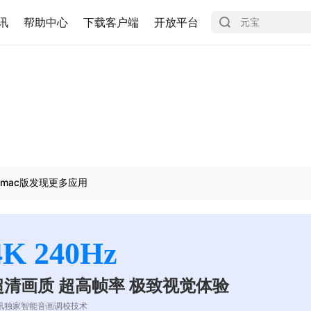
讯
帮助中心
下载客户端
开放平台
mac版发现更多应用
4K 240Hz
超清画质 超高帧率 极致视觉体验
讯独家智能音画调校技术