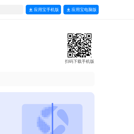
应用宝
手机版
应用宝
电脑版
扫码下载手机版