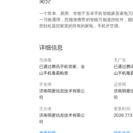
简介
一个简单、易用、专致于安卓手机智能家居家电万
一万能通用，您随身携带的智能万能遥控软件，能
您轻松遥控家里的所有的家电，手机开空调。
可以免费万能遥控电视以及空调、机顶盒、电风扇
调、电风扇、DVD、功放、投影仪等智能家电……
详细信息
无病毒
无广告
已通过腾讯手机管家、金
已通过腾
山手机毒霸检查
山手机毒
开发商
运营商
济南萌蜜信息技术有限公
济南萌蜜
司
司
主办者
更新时间
济南萌蜜信息技术有限公
2026.7.13
司
查看权限
隐私政策