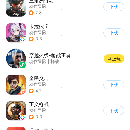
三角洲行动
动作冒险
下载
|
第一人称射击
|
枪战
2.8
|
战术竞技
卡拉彼丘
动作冒险
下载
|
第三人称射击
|
枪战
3.8
|
战术竞技
穿越火线-枪战王者
马上玩
动作冒险
|
枪战
全民突击
动作冒险
下载
|
第三人称射击
|
枪战
4.7
|
战术竞技
正义枪战
动作冒险
下载
|
第一人称射击
|
枪战
3.3
|
战术竞技