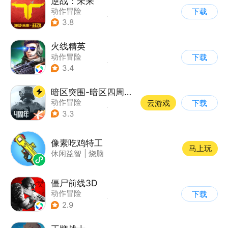
逆战：未来
动作冒险
下载
|
第一人称射击
|
科幻
3.8
|
战术竞技
火线精英
动作冒险
下载
|
第一人称射击
|
枪战
3.4
|
写实
暗区突围-暗区四周年开启
动作冒险
云游戏
下载
|
第一人称射击
|
枪战
3.3
|
逃离塔科夫
像素吃鸡特工
马上玩
休闲益智
|
烧脑
僵尸前线3D
动作冒险
下载
|
第三人称射击
|
末日
2.9
|
写实