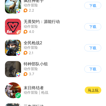
疯狂神射手
动作冒险
下载
|
第一人称射击
|
枪战
2.2
|
写实
无畏契约：源能行动
动作冒险
下载
|
第一人称射击
|
枪战
4.0
|
5v5
全民枪战2
动作冒险
下载
|
第一人称射击
|
枪战
2.1
|
二次元
特种部队小组
动作冒险
下载
|
第一人称射击
|
枪战
3.7
|
写实
末日终结者
马上玩
动作冒险
|
枪战