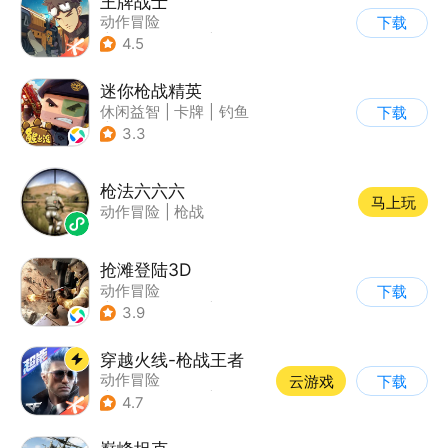
王牌战士
动作冒险
下载
|
第一人称射击
|
枪战
4.5
|
5v5
迷你枪战精英
休闲益智
|
卡牌
|
钓鱼
下载
|
童年
3.3
枪法六六六
马上玩
动作冒险
|
枪战
抢滩登陆3D
动作冒险
下载
|
第一人称射击
|
枪战
3.9
|
抢滩登陆
穿越火线-枪战王者
动作冒险
云游戏
下载
|
第一人称射击
|
枪战
4.7
|
穿越火线