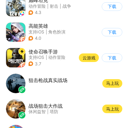
巅峰坦克
动作冒险
|
射击
|
战争
下载
|
战术竞技
4.3
高能英雄
支持iOS
|
角色扮演
下载
|
第三人称射击
|
科幻
4.0
使命召唤手游
支持iOS
|
动作冒险
云游戏
下载
|
第一人称射击
|
军事
3.7
狙击枪战真实战场
马上玩
战场狙击大作战
马上玩
休闲益智
|
塔防