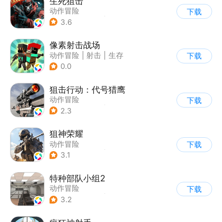
生死狙击
动作冒险
下载
|
第一人称射击
|
枪战
3.6
|
战术竞技
像素射击战场
动作冒险
|
射击
|
生存
下载
|
像素风
0.0
狙击行动：代号猎鹰
动作冒险
下载
|
第一人称射击
|
枪战
2.3
|
写实
狙神荣耀
动作冒险
下载
|
第一人称射击
|
枪战
3.1
|
写实
特种部队小组2
动作冒险
下载
|
第一人称射击
|
枪战
3.2
|
写实