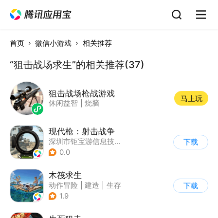
首页
微信小游戏
相关推荐
“狙击战场求生”的相关推荐(37)
狙击战场枪战游戏
马上玩
休闲益智
|
烧脑
现代枪：射击战争
深圳市钜宝游信息技术有限公司
下载
0.0
木筏求生
动作冒险
|
建造
|
生存
下载
|
写实
1.9