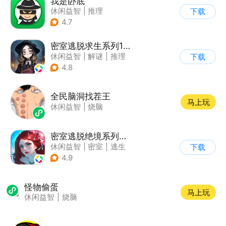
我是卧底
休闲益智
|
推理
下载
|
派对游戏
4.7
密室逃脱求生系列1极地冒险
休闲益智
|
解谜
|
推理
下载
|
密室逃脱
4.8
全民脑洞找茬王
马上玩
休闲益智
|
烧脑
密室逃脱绝境系列4迷失森林
休闲益智
|
密室
|
逃生
下载
|
密室逃脱
4.9
怪物偷蛋
马上玩
休闲益智
|
烧脑