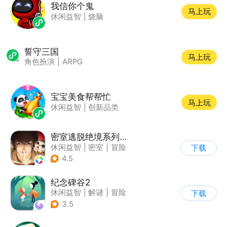
我信你个鬼
马上玩
休闲益智
|
烧脑
誓守三国
马上玩
角色扮演
|
ARPG
宝宝美食帮帮忙
马上玩
休闲益智
|
创新品类
密室逃脱绝境系列3画仙奇缘
休闲益智
|
密室
|
冒险
下载
|
密室逃脱
4.5
纪念碑谷2
休闲益智
|
解谜
|
冒险
下载
|
清新
3.5