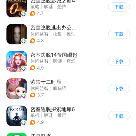
密室逃脱影城之谜4
策略
|
解谜
|
恐怖
下载
|
密室逃脱
4.7
密室逃脱逃出办公室3
休闲益智
|
收集
|
推理
下载
|
密室逃脱
4.8
密室逃脱14帝国崛起
休闲益智
|
解谜
|
奇幻
下载
|
密室逃脱
4.9
紫禁十二时辰
休闲益智
|
躲猫猫
下载
|
推理
|
古风
3.7
密室逃脱探索地库6
单机
|
解谜
|
推理
下载
|
欧美风
4.9