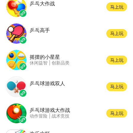
乒乓大作战
马上玩
乒乓高手
马上玩
摇摆的小星星
马上玩
休闲益智
|
创新品类
乒乓球游戏双人
马上玩
乒乓球游戏大作战
马上玩
动作冒险
|
战术竞技