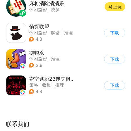
麻将消除消消乐
马上玩
休闲益智
|
烧脑
侦探联盟
休闲益智
|
解谜
|
推理
下载
|
侦探
4.8
鹅鸭杀
休闲益智
|
推理
下载
|
金山世游
3.9
密室逃脱23迷失俱乐部
策略
|
收集
|
推理
下载
|
密室逃脱
4.8
联系我们