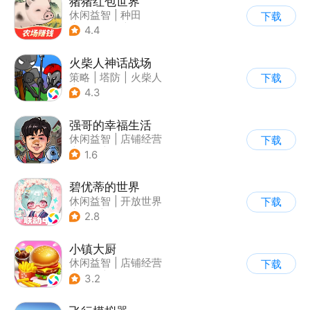
猪猪红包世界
休闲益智
|
种田
下载
|
田园生活
|
积分网赚
4.4
火柴人神话战场
策略
|
塔防
|
火柴人
下载
|
休闲益智
4.3
强哥的幸福生活
休闲益智
|
店铺经营
下载
|
卡通
|
Q版
1.6
碧优蒂的世界
休闲益智
|
开放世界
下载
|
Q版
|
捏脸
2.8
小镇大厨
休闲益智
|
店铺经营
下载
|
美食
|
卡通
3.2