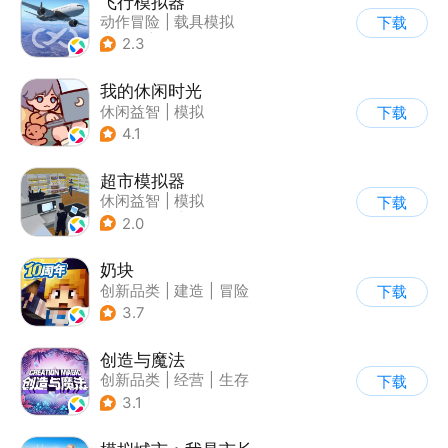
飞行模拟器
动作冒险
|
载具模拟
下载
|
飞机
|
写实
2.3
我的休闲时光
休闲益智
|
模拟
下载
4.1
超市模拟器
休闲益智
|
模拟
下载
|
文字游戏
|
经营
2.0
奶块
创新品类
|
建造
|
冒险
下载
|
开放世界
3.7
创造与魔法
创新品类
|
经营
|
生存
下载
|
开放世界
3.1