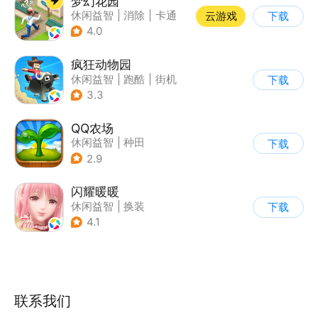
梦幻花园
休闲益智
|
消除
|
卡通
云游戏
下载
|
创梦天地
4.0
疯狂动物园
休闲益智
|
跑酷
|
街机
下载
|
像素风
3.3
QQ农场
休闲益智
|
种田
下载
|
田园生活
|
卡通
2.9
闪耀暖暖
休闲益智
|
换装
下载
|
女性向
|
二次元
4.1
联系我们