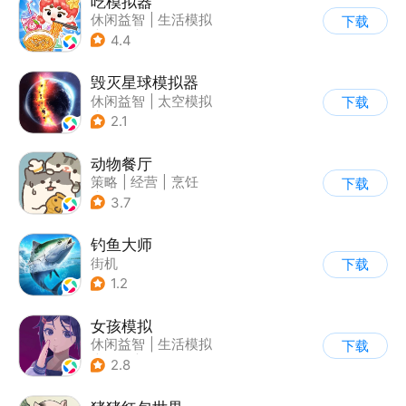
吃模拟器
休闲益智
|
生活模拟
下载
|
美食
|
卡通
4.4
毁灭星球模拟器
休闲益智
|
太空模拟
下载
|
太空
2.1
动物餐厅
策略
|
经营
|
烹饪
下载
|
宠物
3.7
钓鱼大师
街机
下载
1.2
女孩模拟
休闲益智
|
生活模拟
下载
|
校园
|
卡通
2.8