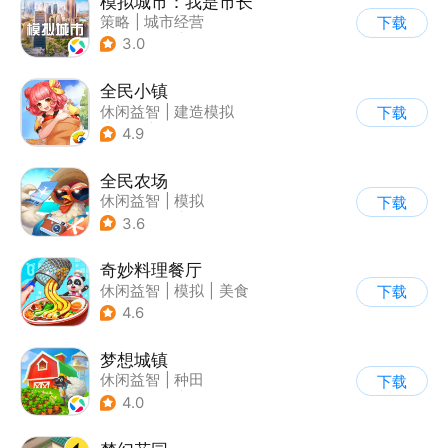
模拟城市：我是市长
策略
|
城市经营
下载
|
模拟城市
|
开放世界
3.0
全民小镇
休闲益智
|
建造模拟
下载
|
卡通
|
腾讯
4.9
全民农场
休闲益智
|
模拟
下载
|
田园生活
|
卡通
3.6
奇妙料理餐厅
休闲益智
|
模拟
|
美食
下载
|
宝宝巴士
4.6
梦想城镇
休闲益智
|
种田
下载
|
田园生活
|
中国风
4.0