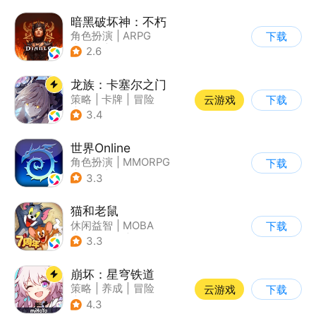
暗黑破坏神：不朽
角色扮演
|
ARPG
下载
|
奇幻
|
暗黑破坏神
2.6
龙族：卡塞尔之门
策略
|
卡牌
|
冒险
云游戏
下载
|
龙族
3.4
世界Online
角色扮演
|
MMORPG
下载
|
冒险
|
世界OL
3.3
猫和老鼠
休闲益智
|
MOBA
下载
|
动漫改编
|
猫和老鼠
3.3
崩坏：星穹铁道
策略
|
养成
|
冒险
云游戏
下载
|
崩坏
4.3