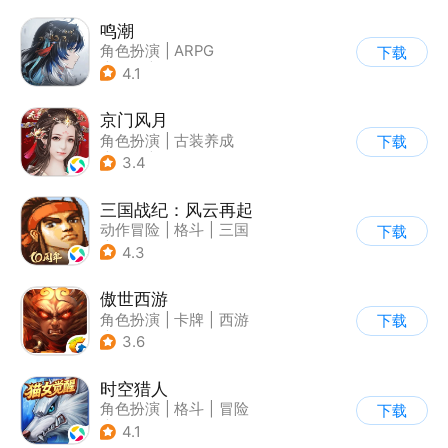
鸣潮
角色扮演
|
ARPG
下载
|
冒险
|
开放世界
4.1
京门风月
角色扮演
|
古装养成
下载
|
宫廷
|
京门风月
3.4
三国战纪：风云再起
动作冒险
|
格斗
|
三国
下载
|
横版过关
4.3
傲世西游
角色扮演
|
卡牌
|
西游
下载
|
卡通
3.6
时空猎人
角色扮演
|
格斗
|
冒险
下载
|
时空猎人
4.1