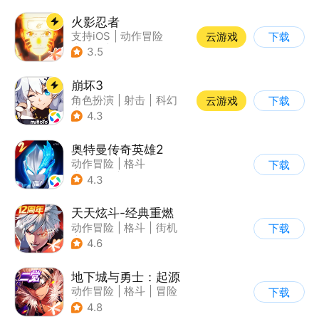
火影忍者
支持iOS
|
动作冒险
云游戏
下载
|
格斗
|
动漫改编
3.5
崩坏3
角色扮演
|
射击
|
科幻
云游戏
下载
|
崩坏
4.3
奥特曼传奇英雄2
动作冒险
|
格斗
下载
|
奥特曼
|
卡通
4.3
天天炫斗-经典重燃
动作冒险
|
格斗
|
街机
下载
|
动漫
4.6
地下城与勇士：起源
动作冒险
|
格斗
|
冒险
下载
|
地下城与勇士
4.8