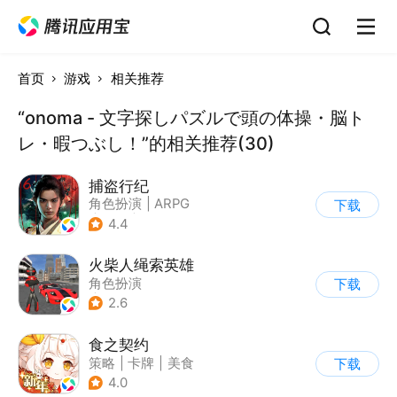
首页
游戏
相关推荐
“onoma - 文字探しパズルで頭の体操・脳ト
レ・暇つぶし！”的相关推荐(30)
捕盗行纪
角色扮演
|
ARPG
下载
|
武侠
|
剧情
4.4
火柴人绳索英雄
角色扮演
下载
|
第三人称射击
2.6
|
火柴人
|
动作冒险
食之契约
策略
|
卡牌
|
美食
下载
|
二次元
4.0