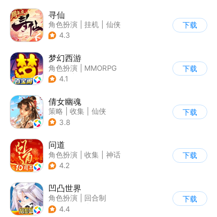
寻仙
角色扮演
|
挂机
|
仙侠
下载
|
寻仙
4.3
梦幻西游
角色扮演
|
MMORPG
下载
|
西游
|
自由交易
4.1
倩女幽魂
策略
|
收集
|
仙侠
下载
|
倩女幽魂
3.8
问道
角色扮演
|
收集
|
神话
下载
|
宠物
4.2
凹凸世界
角色扮演
|
回合制
下载
|
动漫改编
|
凹凸世界
4.4