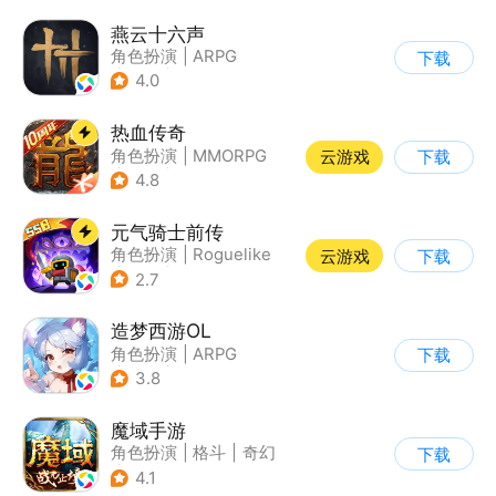
燕云十六声
角色扮演
|
ARPG
下载
|
武侠
|
开放世界
4.0
热血传奇
角色扮演
|
MMORPG
云游戏
下载
|
传奇
|
千人同屏
4.8
元气骑士前传
角色扮演
|
Roguelike
云游戏
下载
|
地牢
|
像素风
2.7
造梦西游OL
角色扮演
|
ARPG
下载
|
西游
|
横版过关
3.8
魔域手游
角色扮演
|
格斗
|
奇幻
下载
|
魔域
4.1