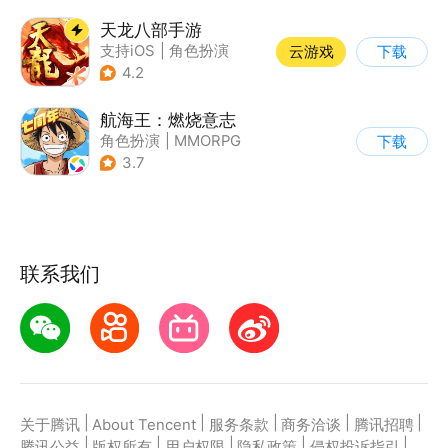
天龙八部手游
支持iOS
|
角色扮演
云游戏
下载
|
MMORPG
|
武侠
4.2
航海王：燃烧意志
角色扮演
|
MMORPG
下载
|
奇幻
|
海贼王
3.7
联系我们
|
|
|
|
|
关于腾讯
About Tencent
服务条款
商务洽谈
腾讯招聘
|
|
|
|
|
腾讯公益
版权所有
用户权限
隐私政策
侵权投诉指引