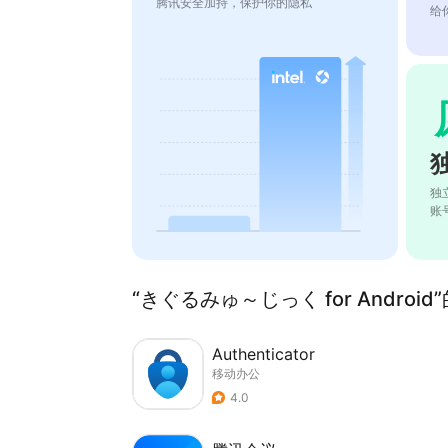
腾讯安全加持，保护你的隐私
给
独
账
“きぐるみゅ～じっく for Android
Authenticator
移动办公
4.0