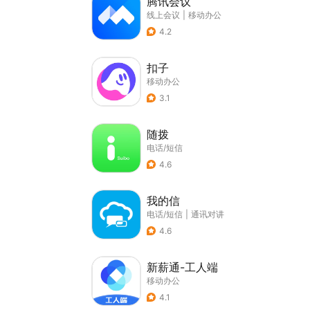
腾讯会议
线上会议
|
移动办公
4.2
扣子
移动办公
3.1
随拨
电话/短信
4.6
我的信
电话/短信
|
通讯对讲
4.6
新薪通-工人端
移动办公
4.1