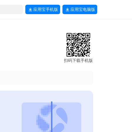
应用宝
手机版
应用宝
电脑版
扫码下载手机版