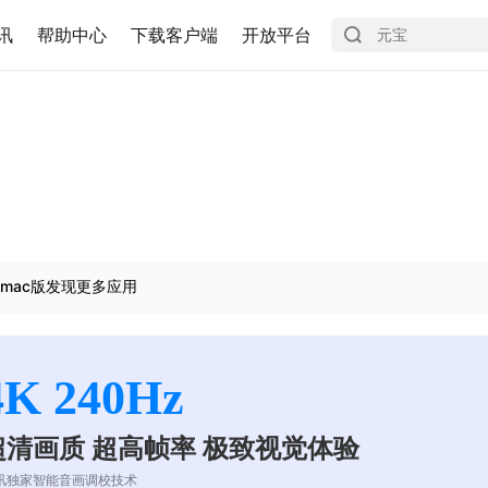
讯
帮助中心
下载客户端
开放平台
mac版发现更多应用
4K 240Hz
超清画质 超高帧率 极致视觉体验
讯独家智能音画调校技术