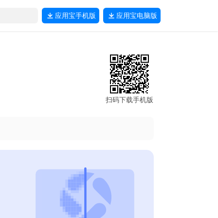
应用宝
手机版
应用宝
电脑版
扫码下载手机版