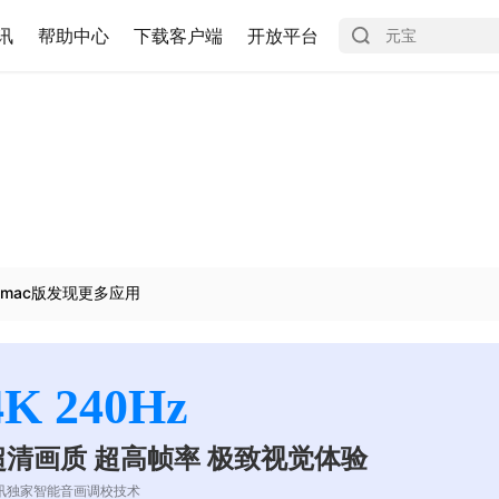
讯
帮助中心
下载客户端
开放平台
mac版发现更多应用
4K 240Hz
超清画质 超高帧率 极致视觉体验
讯独家智能音画调校技术