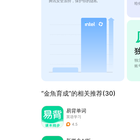
腾讯安全加持，保护你的隐私
给
独
账
“金魚育成”的相关推荐(30)
易背单词
英语学习
4.5