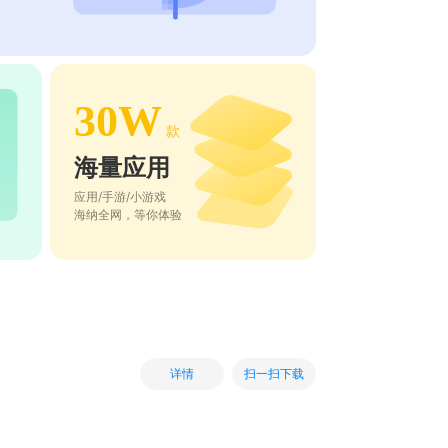
30W
款
海量应用
应用/手游/小游戏
海纳全网，等你体验
扫一扫下载
详情