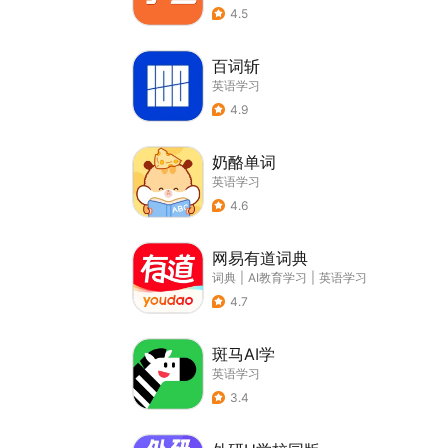
4.5
百词斩
英语学习
4.9
奶酪单词
英语学习
4.6
网易有道词典
词典
|
AI教育学习
|
英语学习
4.7
斑马AI学
英语学习
3.4