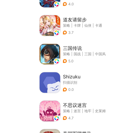
4.0
道友请留步
策略
|
卡牌
|
仙侠
|
卡通
3.7
三国传说
策略
|
国战
|
三国
|
中国风
5.0
Shizuku
扫描识别
0.0
不思议迷宫
策略
|
迷宫
|
地牢
|
史莱姆
4.7