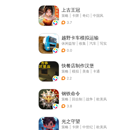
上古王冠
策略
|
卡牌
|
奇幻
|
中国风
3.7
越野卡车模拟运输
休闲益智
|
收集
|
汽车
|
写实
0.0
快餐店制作汉堡
策略
|
模拟
|
美食
|
卡通
2.2
钢铁命令
策略
|
回合制
|
战争
|
欧美风
3.8
光之守望
策略
|
卡牌
|
中世纪
|
欧美风