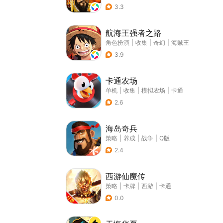
3.3
航海王强者之路
角色扮演
|
收集
|
奇幻
|
海贼王
3.9
卡通农场
单机
|
收集
|
模拟农场
|
卡通
2.6
海岛奇兵
策略
|
养成
|
战争
|
Q版
2.4
西游仙魔传
策略
|
卡牌
|
西游
|
卡通
0.0