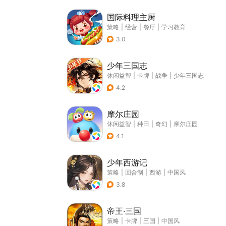
国际料理主厨
策略
|
经营
|
餐厅
|
学习教育
3.0
少年三国志
休闲益智
|
卡牌
|
战争
|
少年三国志
4.2
摩尔庄园
休闲益智
|
种田
|
奇幻
|
摩尔庄园
4.1
少年西游记
策略
|
回合制
|
西游
|
中国风
3.8
帝王·三国
策略
|
卡牌
|
三国
|
中国风