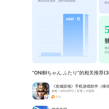
腾讯安全加持，保护你的隐私
给
稳
i
“ONIBIちゃん ふたり”的相关推荐(3
《攻城掠地》手机游戏软件（移
策略
|
MMORPG
|
军事
|
中国风
3.3