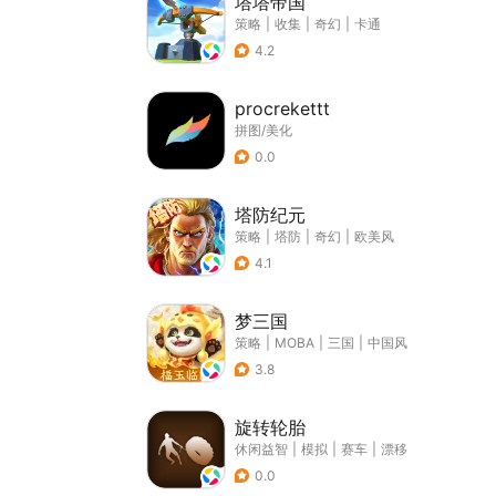
塔塔帝国
策略
|
收集
|
奇幻
|
卡通
4.2
procrekettt
拼图/美化
0.0
塔防纪元
策略
|
塔防
|
奇幻
|
欧美风
4.1
梦三国
策略
|
MOBA
|
三国
|
中国风
3.8
旋转轮胎
休闲益智
|
模拟
|
赛车
|
漂移
0.0