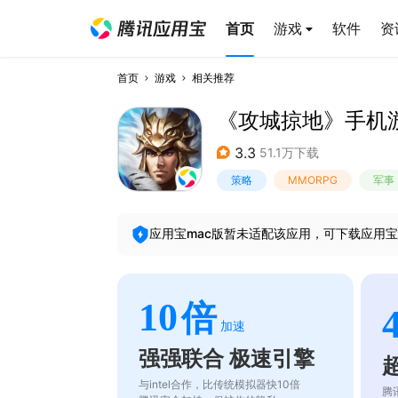
首页
游戏
软件
资
首页
游戏
相关推荐
《攻城掠地》手机
3.3
51.1万下载
策略
MMORPG
军事
应用宝mac版暂未适配该应用，可下载应用宝
10
倍
加速
强强联合 极速引擎
与intel合作，比传统模拟器快10倍
腾