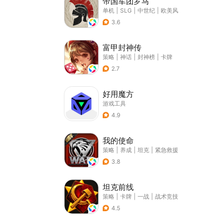
帝国军团罗马
单机
|
SLG
|
中世纪
|
欧美风
3.6
富甲封神传
策略
|
神话
|
封神榜
|
卡牌
2.7
好用魔方
游戏工具
4.9
我的使命
策略
|
养成
|
坦克
|
紧急救援
3.8
坦克前线
策略
|
卡牌
|
一战
|
战术竞技
4.5