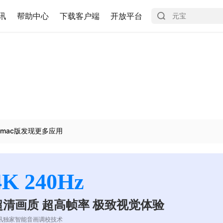
讯
帮助中心
下载客户端
开放平台
mac版发现更多应用
4K 240Hz
超清画质 超高帧率 极致视觉体验
讯独家智能音画调校技术