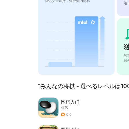
腾讯安全加持，保护你的隐私
给
独
账
“みんなの将棋 - 選べるレベルは1
围棋入门
棋艺
0.0