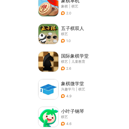
象棋单机
象棋
|
棋艺
2.0
五子棋双人
棋艺
1.0
国际象棋学堂
棋艺
|
儿童教育
2.6
象棋微学堂
兴趣学习
|
棋艺
4.9
小叶子钢琴
棋艺
4.6