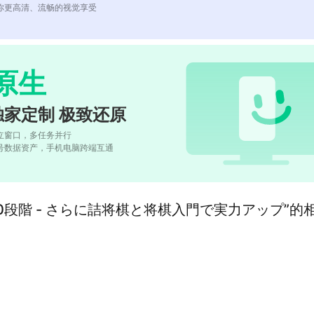
你更高清、流畅的视觉享受
原生
独家定制 极致还原
立窗口，多任务并行
号数据资产，手机电脑跨端互通
00段階 - さらに詰将棋と将棋入門で実力アップ”的相