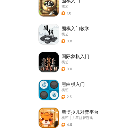
围棋入门
棋艺
1.0
围棋入门教学
棋艺
0.0
国际象棋入门
棋艺
0.0
黑白棋入门
棋艺
2.5
新博少儿对弈平台
棋艺
|
儿童益智游戏
4.5