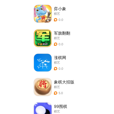
弈小象
棋艺
0.0
军旗翻翻
棋艺
0.0
涨棋网
棋艺
0.0
象棋大招版
棋艺
5.0
99围棋
棋艺