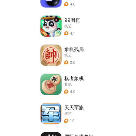
4.6
99围棋
棋艺
4.1
象棋残局
棋艺
0.0
棋者象棋
其他
4.0
天天军旗
棋艺
1.0