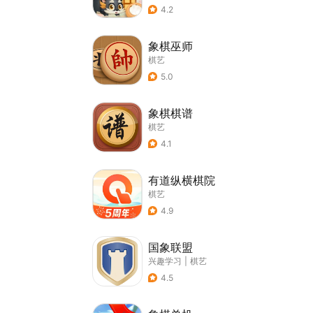
4.2
象棋巫师
棋艺
5.0
象棋棋谱
棋艺
4.1
有道纵横棋院
棋艺
4.9
国象联盟
兴趣学习
|
棋艺
4.5