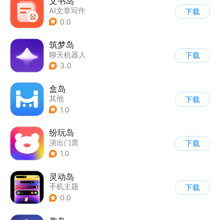
文书岛
AI文章写作
下载
0.0
筑梦岛
聊天机器人
下载
|
AI聊天对话
3.0
盒岛
其他
下载
1.0
纷玩岛
演出门票
下载
1.0
灵动岛
手机主题
下载
0.0