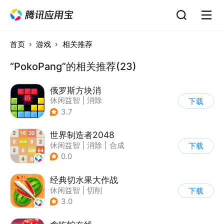
首页
游戏
相关推荐
“PokoPang”的相关推荐(23)
俄罗斯方块消
休闲益智
|
消除
下载
|
俄罗斯方块
3.7
世界制造者2048
休闲益智
|
消除
|
合成
下载
0.0
经典切水果大作战
休闲益智
|
切削
下载
3.0