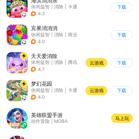
海滨消消乐
休闲益智
|
消除
|
卡通
下载
|
乐元素
4.3
宾果消消消
休闲益智
|
消除
|
商业
下载
|
宾果消消消
4.0
天天爱消除
休闲益智
|
消除
|
腾讯
云游戏
下载
|
单机
4.7
梦幻花园
休闲益智
|
消除
|
卡通
云游戏
下载
|
创梦天地
4.0
英雄联盟手游
马上玩
动作冒险
|
MOBA