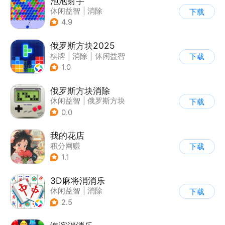
泡泡射手
休闲益智
|
消除
下载
|
泡泡龙
|
多比特
4.9
俄罗斯方块2025
棋牌
|
消除
|
休闲益智
下载
|
俄罗斯方块
1.0
俄罗斯方块消除
休闲益智
|
俄罗斯方块
下载
|
消除
0.0
我的花店
积分网赚
下载
1.1
3D麻将消消乐
休闲益智
|
消除
下载
2.5