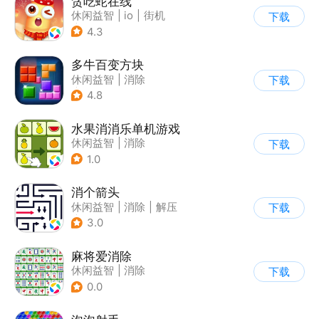
贪吃蛇在线
休闲益智
|
io
|
街机
下载
|
贪吃蛇
4.3
多牛百变方块
休闲益智
|
消除
下载
|
多比特
4.8
水果消消乐单机游戏
休闲益智
|
消除
下载
1.0
消个箭头
休闲益智
|
消除
|
解压
下载
|
清新
3.0
麻将爱消除
休闲益智
|
消除
下载
0.0