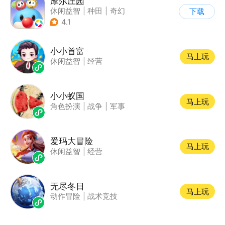
摩尔庄园
休闲益智
|
种田
|
奇幻
下载
|
摩尔庄园
4.1
小小首富
马上玩
休闲益智
|
经营
小小蚁国
马上玩
角色扮演
|
战争
|
军事
爱玛大冒险
马上玩
休闲益智
|
经营
无尽冬日
马上玩
动作冒险
|
战术竞技