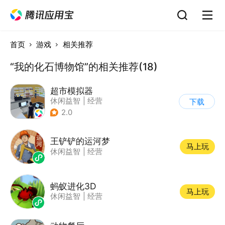
首页
游戏
相关推荐
“我的化石博物馆”的相关推荐(18)
超市模拟器
休闲益智
|
经营
下载
|
文字游戏
|
模拟
2.0
王铲铲的运河梦
马上玩
休闲益智
|
经营
蚂蚁进化3D
马上玩
休闲益智
|
经营