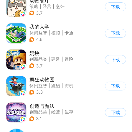
动物餐厅
策略
|
经营
|
烹饪
下载
|
宠物
3.7
我的大学
休闲益智
|
模拟
|
卡通
下载
|
九游
4.6
奶块
创新品类
|
建造
|
冒险
下载
|
开放世界
3.7
疯狂动物园
休闲益智
|
跑酷
|
街机
下载
|
像素风
3.3
创造与魔法
创新品类
|
经营
|
生存
下载
|
开放世界
3.1