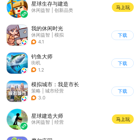
星球生存与建造
马上玩
休闲益智
|
创新品类
我的休闲时光
休闲益智
|
模拟
下载
4.1
钓鱼大师
街机
下载
1.2
模拟城市：我是市长
策略
|
城市经营
下载
|
模拟城市
|
开放世界
3.0
星球建造大师
马上玩
休闲益智
|
经营