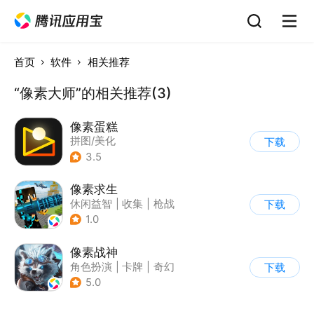
首页
软件
相关推荐
“像素大师”的相关推荐(3)
像素蛋糕
拼图/美化
下载
3.5
像素求生
休闲益智
|
收集
|
枪战
下载
|
像素风
1.0
像素战神
角色扮演
|
卡牌
|
奇幻
下载
|
像素风
5.0