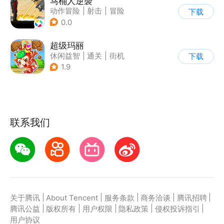
马桶人逆袭
动作冒险
|
射击
|
冒险
下载
|
像素风
0.0
超级玛丽
休闲益智
|
通关
|
街机
下载
|
儿童游戏
1.9
联系我们
|
|
|
|
|
关于腾讯
About Tencent
服务条款
商务洽谈
腾讯招聘
|
|
|
|
|
腾讯公益
版权所有
用户权限
隐私政策
侵权投诉指引
用户协议