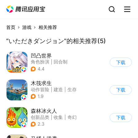
首页
游戏
相关推荐
“いただきダンジョン”的相关推荐(5)
凹凸世界
角色扮演
|
回合制
下载
|
动漫改编
|
凹凸世界
4.4
木筏求生
动作冒险
|
建造
|
生存
下载
|
写实
1.9
森林冰火人
创新品类
|
收集
|
奇幻
下载
|
儿童游戏
2.3