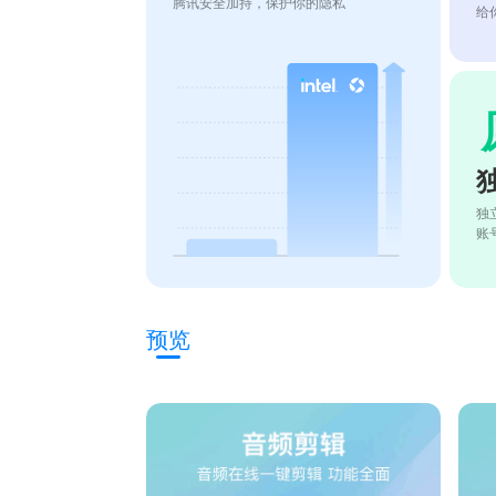
腾讯安全加持，保护你的隐私
给
独
账
预览