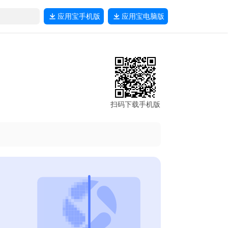
应用宝
手机版
应用宝
电脑版
扫码下载手机版