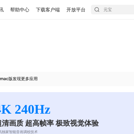
讯
帮助中心
下载客户端
开放平台
mac版发现更多应用
4K 240Hz
超清画质 超高帧率 极致视觉体验
讯独家智能音画调校技术