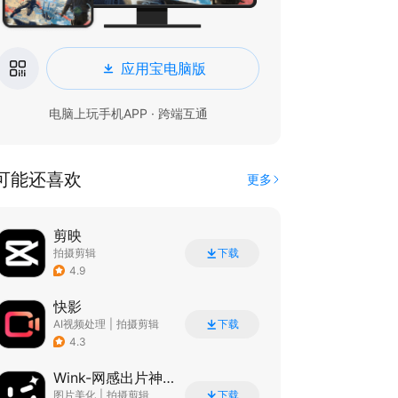
应用宝电脑版
电脑上玩手机APP · 跨端互通
可能还喜欢
更多
剪映
拍摄剪辑
下载
4.9
快影
AI视频处理
|
拍摄剪辑
下载
4.3
Wink-网感出片神器
图片美化
|
拍摄剪辑
下载