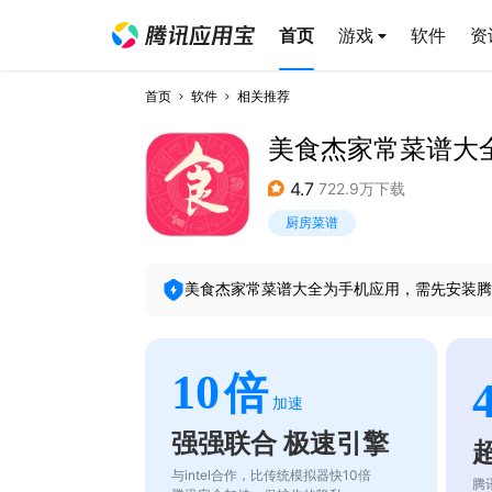
首页
游戏
软件
资
首页
软件
相关推荐
美食杰家常菜谱大
4.7
722.9万下载
厨房菜谱
美食杰家常菜谱大全
为手机应用，需先安装腾
10
倍
加速
强强联合 极速引擎
与intel合作，比传统模拟器快10倍
腾