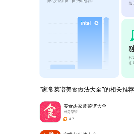
腾讯安全加持，保护你的隐私
给
独
账
“家常菜谱美食做法大全”的相关推荐(
美食杰家常菜谱大全
厨房菜谱
4.7