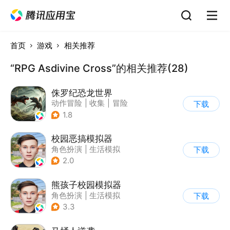
首页
游戏
相关推荐
“RPG Asdivine Cross”的相关推荐(28)
侏罗纪恐龙世界
动作冒险
|
收集
|
冒险
下载
|
写实
1.8
校园恶搞模拟器
角色扮演
|
生活模拟
下载
|
写实
2.0
熊孩子校园模拟器
角色扮演
|
生活模拟
下载
|
写实
3.3