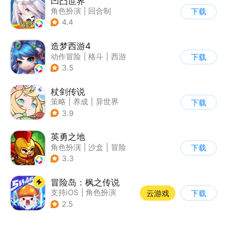
凹凸世界
角色扮演
|
回合制
下载
|
动漫改编
|
凹凸世界
4.4
造梦西游4
动作冒险
|
格斗
|
西游
下载
|
横版过关
3.5
杖剑传说
策略
|
养成
|
异世界
下载
|
二次元
3.9
英勇之地
角色扮演
|
沙盒
|
冒险
下载
|
steam游戏
3.3
冒险岛：枫之传说
支持iOS
|
角色扮演
云游戏
下载
|
放置
|
冒险
2.5