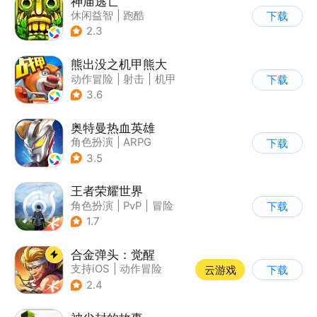
神庙逃亡
休闲益智
|
跑酷
下载
|
欧美风
|
创梦天地
2.3
熊出没之机甲熊大
动作冒险
|
射击
|
机甲
下载
|
熊出没
3.6
奥特曼热血英雄
角色扮演
|
ARPG
下载
|
动漫改编
|
奥特曼
3.5
王者荣耀世界
角色扮演
|
PvP
|
冒险
下载
|
开放世界
1.7
合金弹头：觉醒
支持iOS
|
动作冒险
云游戏
下载
|
射击
|
街机
2.4