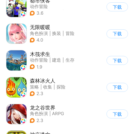
都市侠客
动作冒险
下载
|
第一人称射击
|
冒险
3.6
|
开放世界
无限暖暖
角色扮演
|
换装
|
冒险
下载
|
开放世界
4.0
木筏求生
动作冒险
|
建造
|
生存
下载
|
写实
1.9
森林冰火人
策略
|
收集
|
探险
下载
|
儿童游戏
2.3
龙之谷世界
角色扮演
|
ARPG
下载
|
奇幻
|
开放世界
2.3