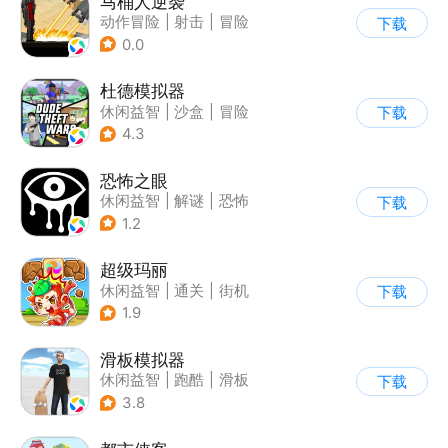
马桶人逆袭
动作冒险
|
射击
|
冒险
下载
|
像素风
0.0
杜德模拟器
休闲益智
|
沙盒
|
冒险
下载
|
写实
4.3
恐怖之眼
休闲益智
|
解谜
|
恐怖
下载
|
单机
1.2
超级玛丽
休闲益智
|
通关
|
街机
下载
|
儿童游戏
1.9
滑板模拟器
休闲益智
|
跑酷
|
滑板
下载
|
卡通
3.8