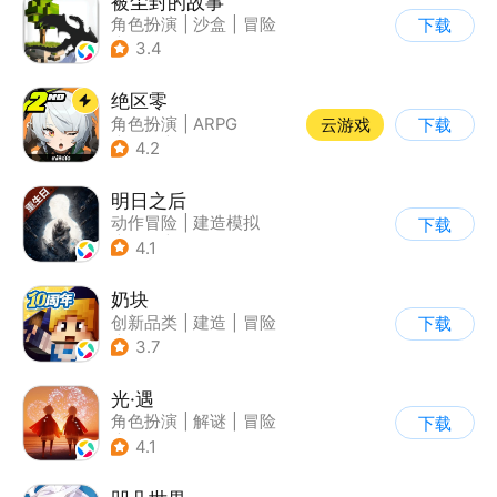
被尘封的故事
角色扮演
|
沙盒
|
冒险
下载
|
开放世界
3.4
绝区零
角色扮演
|
ARPG
云游戏
下载
|
冒险
|
美少女
4.2
明日之后
动作冒险
|
建造模拟
下载
|
丧尸
|
明日之后
4.1
奶块
创新品类
|
建造
|
冒险
下载
|
开放世界
3.7
光·遇
角色扮演
|
解谜
|
冒险
下载
|
开放世界
4.1