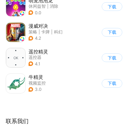
萌宠泡泡龙
休闲益智
|
消除
下载
0.0
漫威对决
策略
|
卡牌
|
科幻
下载
|
漫威
4.2
遥控精灵
遥控器
下载
4.1
牛精灵
视频监控
下载
3.0
联系我们