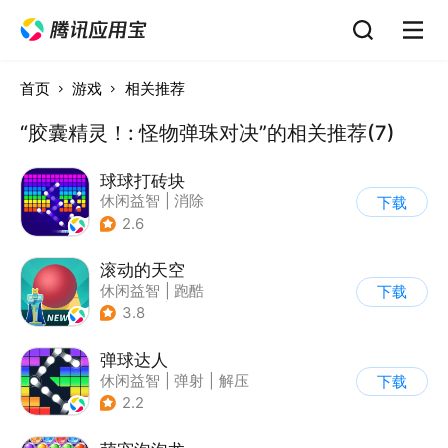
首页
游戏
相关推荐
“胶囊精灵！: 怪物弹珠对决”的相关推荐(7)
球球打砖块
休闲益智
|
消除
下载
2.6
滚动的天空
休闲益智
|
跑酷
下载
|
女性向
|
清新
3.8
弹球达人
休闲益智
|
弹射
|
解压
下载
|
卡通
2.2