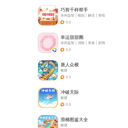
巧剪千样帮手
休闲益智
|
模拟
|
解压
|
剪纸
0.0
幸运甜甜圈
休闲益智
|
消除
|
美食
|
剧情
0.0
唐人众横
敏捷
0.0
冲破天际
敏捷
0.0
滑梯图鉴大全
敏捷