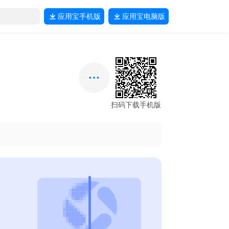
应用宝
手机版
应用宝
电脑版
扫码下载手机版