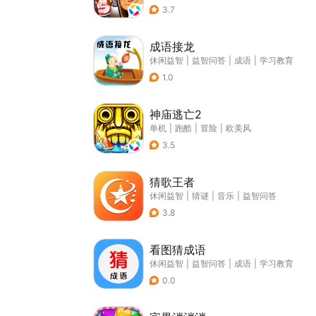
3.7
成语接龙
休闲益智
|
益智问答
|
成语
|
学习教育
1.0
神庙逃亡2
单机
|
跑酷
|
冒险
|
欧美风
3.5
猜歌王者
休闲益智
|
猜谜
|
音乐
|
益智问答
3.8
看图猜成语
休闲益智
|
益智问答
|
成语
|
学习教育
0.0