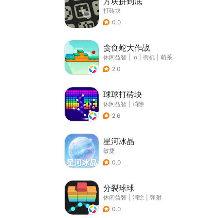
方块拼到底
打砖块
0.0
贪食蛇大作战
休闲益智
|
io
|
街机
|
萌系
2.0
球球打砖块
休闲益智
|
消除
2.6
星河冰晶
敏捷
0.0
分裂球球
休闲益智
|
消除
|
弹射
0.0