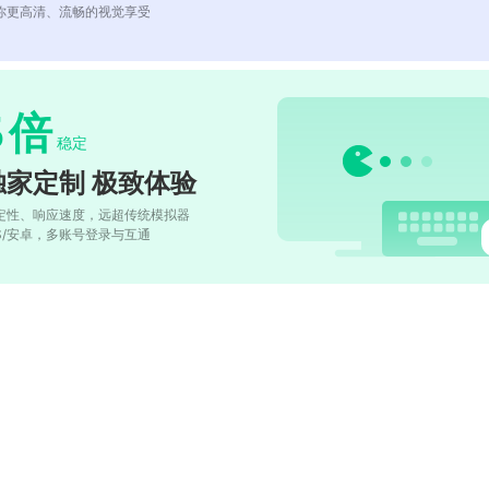
你更高清、流畅的视觉享受
5
倍
稳定
独家定制 极致体验
定性、响应速度，远超传统模拟器
OS/安卓，多账号登录与互通