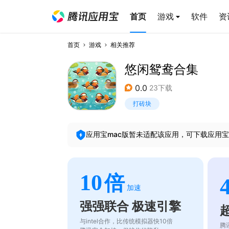
首页
游戏
软件
资
首页
游戏
相关推荐
悠闲鸳鸯合集
0.0
23下载
打砖块
应用宝mac版暂未适配该应用，可下载应用宝
10
倍
加速
强强联合 极速引擎
与intel合作，比传统模拟器快10倍
腾