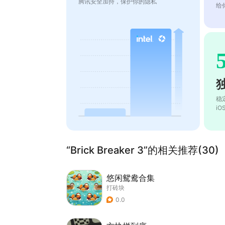
腾讯安全加持，保护你的隐私
给
稳
i
“Brick Breaker 3”的相关推荐(30)
悠闲鸳鸯合集
打砖块
0.0