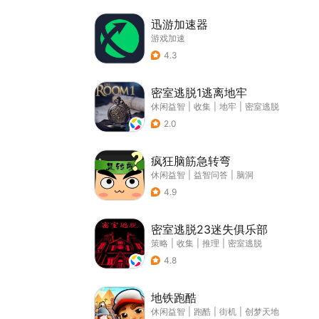
迅游加速器
游戏加速
4.3
密室逃脱1逃离地牢
休闲益智
|
收集
|
地牢
|
密室逃脱
2.0
疯狂脑筋急转弯
休闲益智
|
益智问答
|
脑洞
4.9
密室逃脱23迷失俱乐部
策略
|
收集
|
推理
|
密室逃脱
4.8
地铁跑酷
休闲益智
|
跑酷
|
街机
|
创梦天地