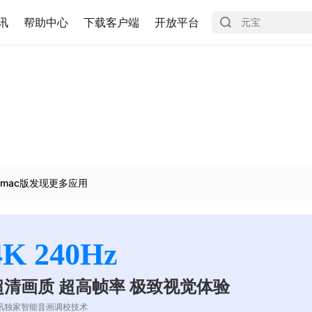
讯
帮助中心
下载客户端
开放平台
mac版发现更多应用
4K 240Hz
超清画质 超高帧率 极致视觉体验
讯独家智能音画调校技术