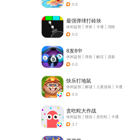
0.0
最强弹球打砖块
休闲益智
|
弹射
|
卡通
|
消除
0.0
8发8中
休闲益智
|
弹射
|
解压
|
清新
0.0
快乐打地鼠
休闲益智
|
解谜
|
儿童游戏
|
卡通
0.0
贪吃蛇大作战
休闲益智
|
模拟
|
贪吃蛇
|
卡通
3.7