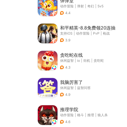
弹弹堂
动作冒险
|
弹射
|
奇幻
|
5v5
4.4
和平精英-8.8免费领20连抽
支持iOS
|
动作冒险
|
PvP
|
枪战
3.9
贪吃蛇在线
休闲益智
|
io
|
街机
|
贪吃蛇
4.3
我脑厉害了
休闲益智
|
益智问答
4.9
推理学院
动作冒险
|
格斗
|
推理
|
狼人杀
4.6