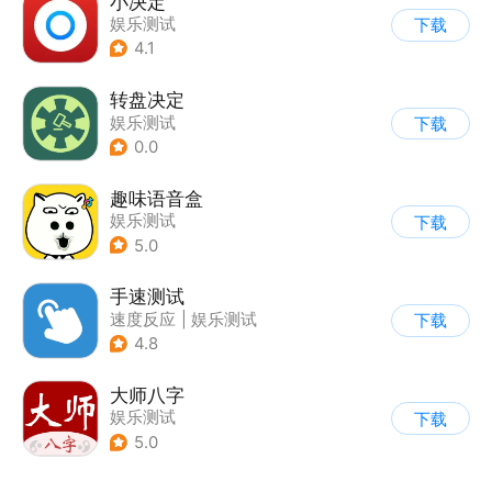
小决定
娱乐测试
下载
4.1
转盘决定
娱乐测试
下载
0.0
趣味语音盒
娱乐测试
下载
5.0
手速测试
速度反应
|
娱乐测试
下载
4.8
大师八字
娱乐测试
下载
5.0