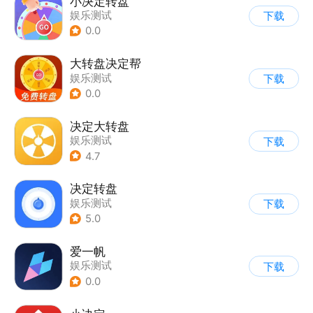
小决定转盘
娱乐测试
下载
0.0
大转盘决定帮
娱乐测试
下载
0.0
决定大转盘
娱乐测试
下载
4.7
决定转盘
娱乐测试
下载
5.0
爱一帆
娱乐测试
下载
0.0