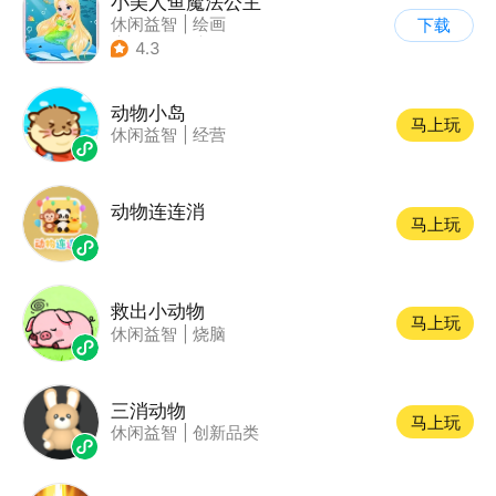
小美人鱼魔法公主
休闲益智
|
绘画
下载
|
儿童游戏
|
填色
4.3
动物小岛
马上玩
休闲益智
|
经营
动物连连消
马上玩
救出小动物
马上玩
休闲益智
|
烧脑
三消动物
马上玩
休闲益智
|
创新品类