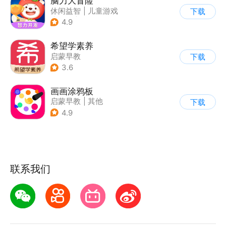
脑力大冒险
休闲益智
|
儿童游戏
下载
|
卡通
|
学习教育
4.9
希望学素养
启蒙早教
下载
3.6
画画涂鸦板
启蒙早教
|
其他
下载
|
儿童益智游戏
4.9
联系我们