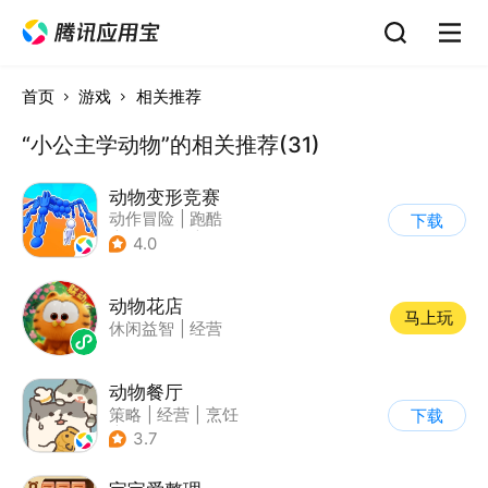
首页
游戏
相关推荐
“小公主学动物”的相关推荐(31)
动物变形竞赛
动作冒险
|
跑酷
下载
|
匹配对战
|
卡通
4.0
动物花店
马上玩
休闲益智
|
经营
动物餐厅
策略
|
经营
|
烹饪
下载
|
宠物
3.7