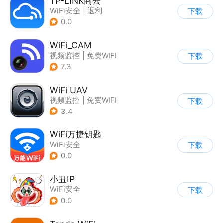
TP-LINK商云
WiFi安全
|
返利
下载
0.0
WiFi_CAM
视频监控
|
免费WIFI
下载
7.3
WiFi UAV
视频监控
|
免费WIFI
下载
3.4
WiFi万捷钥匙
WiFi安全
下载
0.0
小丑IP
WiFi安全
下载
0.0