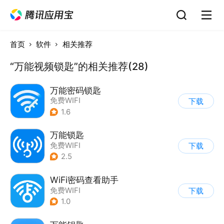
首页
软件
相关推荐
“万能视频锁匙”的相关推荐(28)
万能密码锁匙
免费WIFI
下载
1.6
万能锁匙
免费WIFI
下载
2.5
WiFi密码查看助手
免费WIFI
下载
1.0