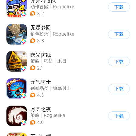
弹壳特攻队
动作冒险
|
Roguelike
下载
|
冒险
|
无双割草
3.2
无尽梦回
角色扮演
|
Roguelike
下载
|
冒险
|
无双割草
3.8
曙光防线
策略
|
塔防
|
末日
下载
|
欧美风
2.1
元气骑士
创新品类
|
弹幕射击
下载
|
地牢
|
像素风
4.3
月圆之夜
策略
|
Roguelike
下载
|
童话
|
剧情
4.0