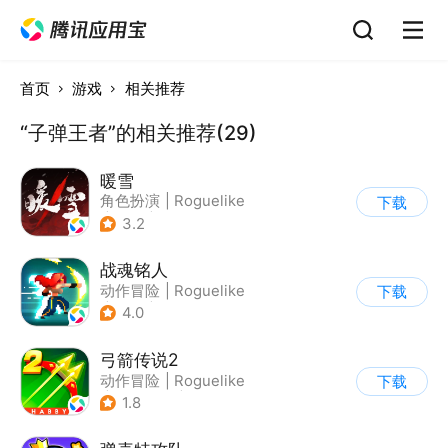
首页
游戏
相关推荐
“子弹王者”的相关推荐(29)
暖雪
角色扮演
|
Roguelike
下载
|
奇幻
|
steam游戏
3.2
战魂铭人
动作冒险
|
Roguelike
下载
|
冒险
|
像素风
4.0
弓箭传说2
动作冒险
|
Roguelike
下载
|
无双割草
|
卡通
1.8