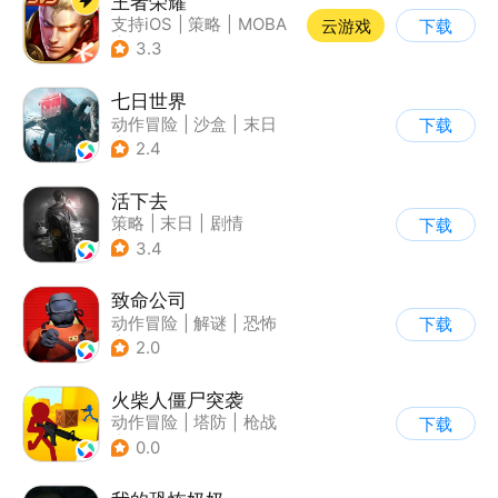
王者荣耀
支持iOS
|
策略
|
MOBA
云游戏
下载
|
奇幻
3.3
七日世界
动作冒险
|
沙盒
|
末日
下载
|
开放世界
2.4
活下去
策略
|
末日
|
剧情
下载
|
暗黑
3.4
致命公司
动作冒险
|
解谜
|
恐怖
下载
|
欧美风
2.0
火柴人僵尸突袭
动作冒险
|
塔防
|
枪战
下载
|
挑战破纪录
0.0