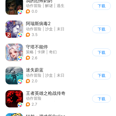
我的恐怖奶奶
动作冒险
|
解谜
|
逃生
下载
|
写实
0.0
阿瑞斯病毒2
动作冒险
|
沙盒
|
末日
下载
|
剧情
3.5
守塔不能停
策略
|
卡牌
|
奇幻
下载
|
动漫
2.6
迷失蔚蓝
动作冒险
|
沙盒
|
末日
下载
|
开放世界
2.0
王者英雄之枪战传奇
动作冒险
下载
|
第三人称射击
|
科幻
2.7
|
卡通