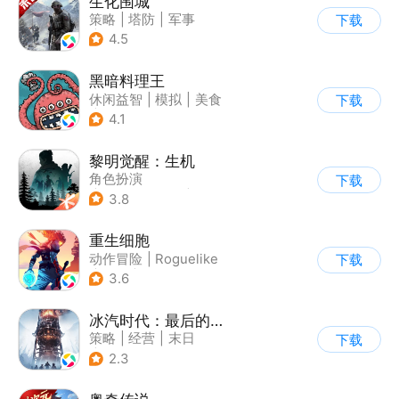
生化围城
策略
|
塔防
|
军事
下载
|
废土
4.5
黑暗料理王
休闲益智
|
模拟
|
美食
下载
|
卡通
4.1
黎明觉醒：生机
角色扮演
下载
|
第三人称射击
|
探险
3.8
|
开放世界
重生细胞
动作冒险
|
Roguelike
下载
|
探险
|
端游移植
3.6
冰汽时代：最后的家园
策略
|
经营
|
末日
下载
|
steam游戏
2.3