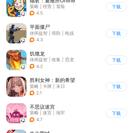
辐射：避难所Online
策略
|
经营
|
冒险
下载
|
辐射
4.5
平面僵尸
休闲益智
|
塔防
|
枪战
下载
|
写实
4.3
饥饿龙
休闲益智
|
收集
|
恐龙
下载
|
宠物
4.2
胜利女神：新的希望
策略
|
卡牌
|
末日
下载
|
美少女
2.1
不思议迷宫
策略
|
迷宫
|
地牢
下载
|
史莱姆
4.7