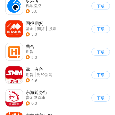
录风者
视频监控
下载
3.6
国投期货
基金
|
期货
|
股票
下载
5.0
曲合
期货
下载
5.0
掌上有色
期货
|
财经新闻
下载
|
贵金属原油
4.9
东海随身行
贵金属原油
下载
0.0