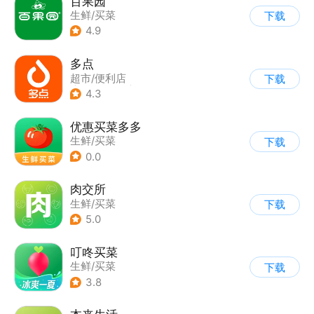
百果园
生鲜/买菜
下载
4.9
多点
超市/便利店
下载
|
生鲜/买菜
|
返利
4.3
优惠买菜多多
生鲜/买菜
下载
0.0
肉交所
生鲜/买菜
下载
5.0
叮咚买菜
生鲜/买菜
下载
3.8