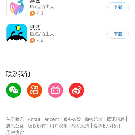
赫兹
匿名/陌生人
下载
|
语音视频交友
4.3
派派
匿名/陌生人
下载
4.9
联系我们
|
|
|
|
|
关于腾讯
About Tencent
服务条款
商务洽谈
腾讯招聘
|
|
|
|
|
腾讯公益
版权所有
用户权限
隐私政策
侵权投诉指引
用户协议