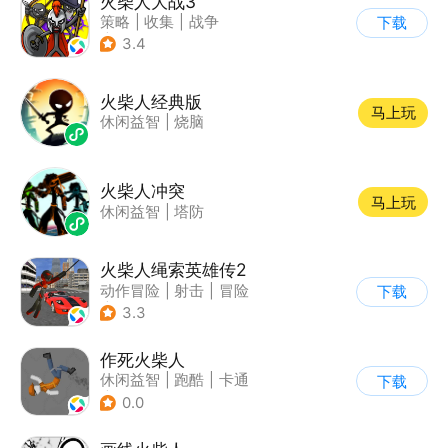
火柴人大战3
策略
|
收集
|
战争
下载
|
火柴人
3.4
火柴人经典版
马上玩
休闲益智
|
烧脑
火柴人冲突
马上玩
休闲益智
|
塔防
火柴人绳索英雄传2
动作冒险
|
射击
|
冒险
下载
|
开放世界
3.3
作死火柴人
休闲益智
|
跑酷
|
卡通
下载
|
62游戏
0.0