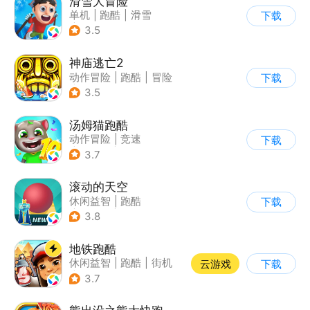
滑雪大冒险
单机
|
跑酷
|
滑雪
下载
|
游道易
3.5
神庙逃亡2
动作冒险
|
跑酷
|
冒险
下载
|
欧美风
3.5
汤姆猫跑酷
动作冒险
|
竞速
下载
|
汤姆猫
|
卡通
3.7
滚动的天空
休闲益智
|
跑酷
下载
|
女性向
|
清新
3.8
地铁跑酷
休闲益智
|
跑酷
|
街机
云游戏
下载
|
创梦天地
3.7