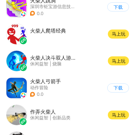
火柴人跳洞
深圳市钜宝游信息技术有限公司
下载
0.0
火柴人爬塔经典
马上玩
火柴人决斗双人游戏联机
马上玩
休闲益智
|
烧脑
火柴人弓箭手
动作冒险
下载
|
第三人称射击
0.0
|
火柴人
|
休闲益智
作弄火柴人
马上玩
休闲益智
|
创新品类