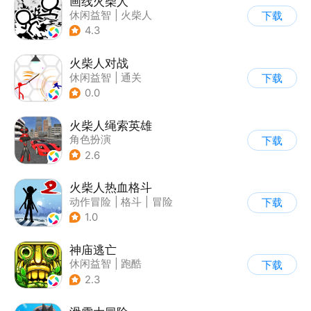
画线火柴人
休闲益智
|
火柴人
下载
|
DIY
4.3
火柴人对战
休闲益智
|
通关
下载
|
火柴人
0.0
火柴人绳索英雄
角色扮演
下载
|
第三人称射击
2.6
|
火柴人
|
动作冒险
火柴人热血格斗
动作冒险
|
格斗
|
冒险
下载
|
火柴人
1.0
神庙逃亡
休闲益智
|
跑酷
下载
|
欧美风
|
创梦天地
2.3