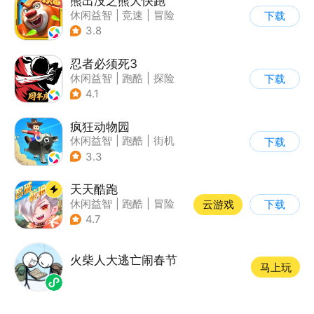
熊出没之熊大快跑
休闲益智
|
竞速
|
冒险
下载
|
熊出没
3.8
忍者必须死3
休闲益智
|
跑酷
|
探险
下载
|
和风
4.1
疯狂动物园
休闲益智
|
跑酷
|
街机
下载
|
像素风
3.3
天天酷跑
休闲益智
|
跑酷
|
冒险
云游戏
下载
|
萌系
4.7
火柴人大逃亡闹春节
马上玩