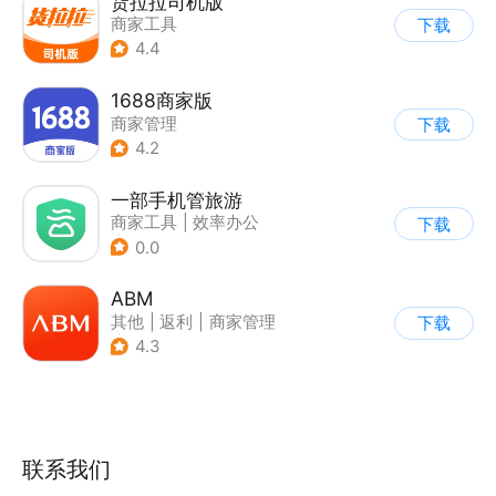
货拉拉司机版
商家工具
下载
4.4
1688商家版
商家管理
下载
4.2
一部手机管旅游
商家工具
|
效率办公
下载
|
商家管理
0.0
ABM
其他
|
返利
|
商家管理
下载
|
海淘
4.3
联系我们