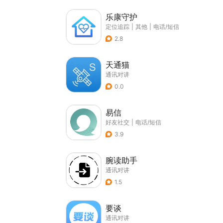
乐康守护
定位追踪
|
其他
|
电话/短信
2.8
天通猫
通讯对讲
0.0
易信
好友社交
|
电话/短信
3.9
腕读助手
通讯对讲
1.5
要谈
通讯对讲