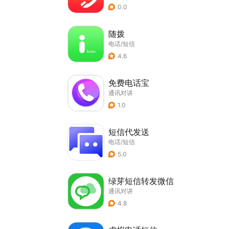
0.0
随拨
电话/短信
4.6
免费电话宝
通讯对讲
1.0
短信代发送
电话/短信
5.0
绿芽短信转发微信
通讯对讲
4.8