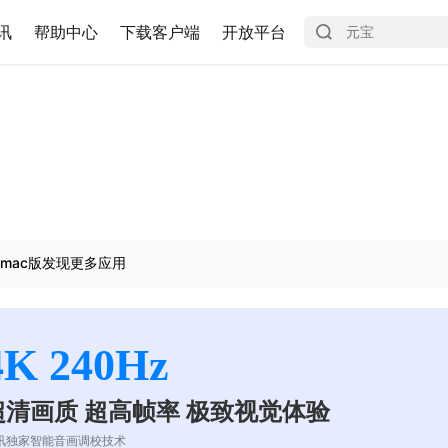
讯
帮助中心
下载客户端
开放平台
mac版发现更多应用
4K 240Hz
超清画质 超高帧率 极致视觉体验
讯独家智能音画调校技术