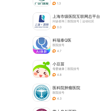
1.3
上海市级医院互联网总平台
问诊咨询
|
医院挂号
|
运动社区
0.0
科瑞泰Q医
医院挂号
4.7
小豆苗
母婴健康
|
医院挂号
4.8
医科院肿瘤医院
医院挂号
4.3