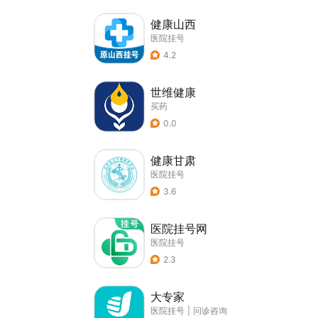
健康山西
医院挂号
4.2
世维健康
买药
0.0
健康甘肃
医院挂号
3.6
医院挂号网
医院挂号
2.3
大专家
医院挂号
|
问诊咨询