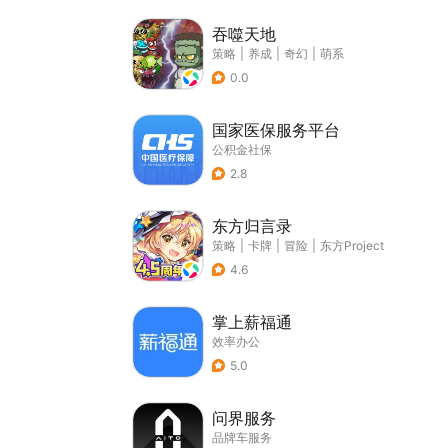
吞噬天地
策略
|
养成
|
奇幻
|
萌系
0.0
国家医保服务平台
公积金社保
2.8
东方归言录
策略
|
卡牌
|
冒险
|
东方Project
4.6
掌上薪福通
效率办公
5.0
问界服务
品牌车服务