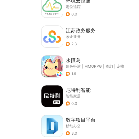
环境云控通
定位追踪
0.0
江苏政务服务
政企业务
2.3
永恒岛
角色扮演
|
MMORPG
|
奇幻
|
宠物
1.6
尼特利智能
智能家居
0.0
数字项目平台
移动办公
3.0