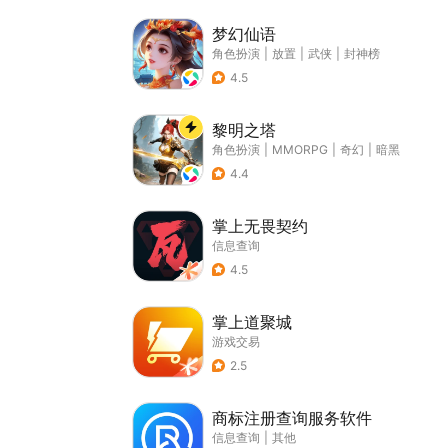
梦幻仙语
角色扮演
|
放置
|
武侠
|
封神榜
4.5
黎明之塔
角色扮演
|
MMORPG
|
奇幻
|
暗黑
4.4
掌上无畏契约
信息查询
4.5
掌上道聚城
游戏交易
2.5
商标注册查询服务软件
信息查询
|
其他