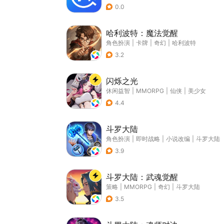
0.0
哈利波特：魔法觉醒
角色扮演
|
卡牌
|
奇幻
|
哈利波特
3.2
闪烁之光
休闲益智
|
MMORPG
|
仙侠
|
美少女
4.4
斗罗大陆
角色扮演
|
即时战略
|
小说改编
|
斗罗大陆
3.9
斗罗大陆：武魂觉醒
策略
|
MMORPG
|
奇幻
|
斗罗大陆
3.5