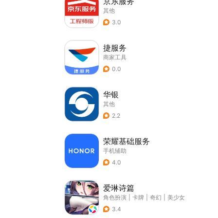
京东服务
其他
3.0
捷服务
商家工具
0.0
华银
其他
2.2
荣耀基础服务
手机辅助
4.0
爱琳诗篇
角色扮演
|
卡牌
|
奇幻
|
美少女
3.4