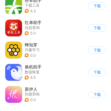
野草助手
下载工具
下载
4.3
红单助手
信息查询
下载
5.0
蜂知芽
兴趣学习
下载
0.0
换机助手
数据恢复
下载
4.5
新伊人
拍摄剪辑
下载
0.0