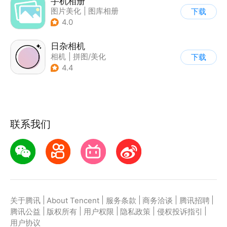
手机相册
图片美化
|
图库相册
下载
4.0
日杂相机
相机
|
拼图/美化
下载
|
图片美化
4.4
联系我们
|
|
|
|
|
关于腾讯
About Tencent
服务条款
商务洽谈
腾讯招聘
|
|
|
|
|
腾讯公益
版权所有
用户权限
隐私政策
侵权投诉指引
用户协议