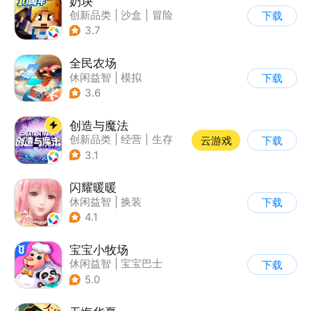
奶块
创新品类
|
沙盒
|
冒险
下载
|
开放世界
3.7
全民农场
休闲益智
|
模拟
下载
|
田园生活
|
卡通
3.6
创造与魔法
创新品类
|
经营
|
生存
云游戏
下载
|
开放世界
3.1
闪耀暖暖
休闲益智
|
换装
下载
|
女性向
|
二次元
4.1
宝宝小牧场
休闲益智
|
宝宝巴士
下载
|
学习教育
|
儿童游戏
5.0