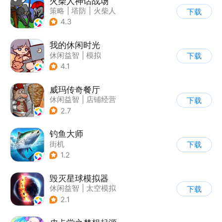
火柴人神话战场
策略
|
塔防
|
火柴人
下载
|
休闲益智
4.3
我的休闲时光
休闲益智
|
模拟
下载
4.1
威玛传奇餐厅
休闲益智
|
店铺经营
下载
|
美食
|
卡通
2.7
钓鱼大师
街机
下载
1.2
毁灭星球模拟器
休闲益智
|
太空模拟
下载
|
太空
2.1