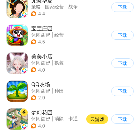
无悔华夏
策略
|
国家经营
|
战争
下载
|
中国风
4.4
宝宝庄园
休闲益智
|
经营
下载
|
田园生活
|
宝宝巴士
4.5
美美小店
休闲益智
|
换装
下载
|
女性向
|
卡通
4.0
QQ农场
休闲益智
|
种田
下载
|
田园生活
|
卡通
2.9
梦幻花园
休闲益智
|
消除
|
卡通
云游戏
下载
|
创梦天地
4.0