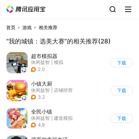
首页
游戏
相关推荐
“我的城镇：选美大赛”的相关推荐(28)
超市模拟器
休闲益智
|
模拟
下载
|
文字游戏
|
经营
2.0
小镇大厨
休闲益智
|
店铺经营
下载
|
美食
|
卡通
3.2
全民小镇
休闲益智
|
建造模拟
下载
|
卡通
|
腾讯
4.9