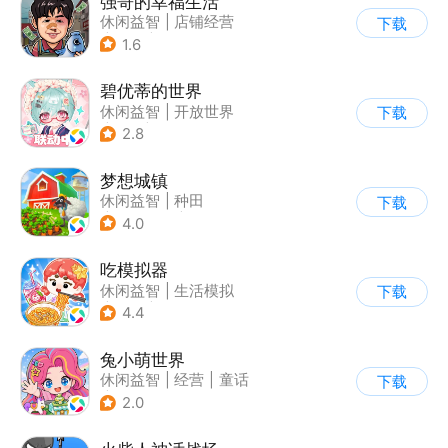
强哥的幸福生活
休闲益智
|
店铺经营
下载
|
卡通
|
Q版
1.6
碧优蒂的世界
休闲益智
|
开放世界
下载
|
Q版
|
捏脸
2.8
梦想城镇
休闲益智
|
种田
下载
|
田园生活
|
中国风
4.0
吃模拟器
休闲益智
|
生活模拟
下载
|
美食
|
卡通
4.4
兔小萌世界
休闲益智
|
经营
|
童话
下载
|
捏脸
2.0