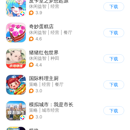
皮卡堂之梦想起源
休闲益智
|
经营
下载
|
像素风
|
雷霆
3.9
奇妙蛋糕店
休闲益智
|
经营
|
餐厅
下载
|
宝宝巴士
4.6
猪猪红包世界
休闲益智
|
种田
下载
|
田园生活
|
积分网赚
4.4
国际料理主厨
策略
|
经营
|
餐厅
下载
|
学习教育
3.0
模拟城市：我是市长
策略
|
城市经营
下载
|
模拟城市
|
开放世界
3.0