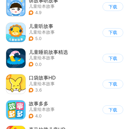
讲故事听故事
儿童绘本故事
下载
4.9
儿童听故事
儿童绘本故事
下载
5.0
儿童睡前故事精选
儿童绘本故事
下载
0.0
口袋故事HD
儿童绘本故事
下载
3.6
故事多多
儿童绘本故事
下载
4.0