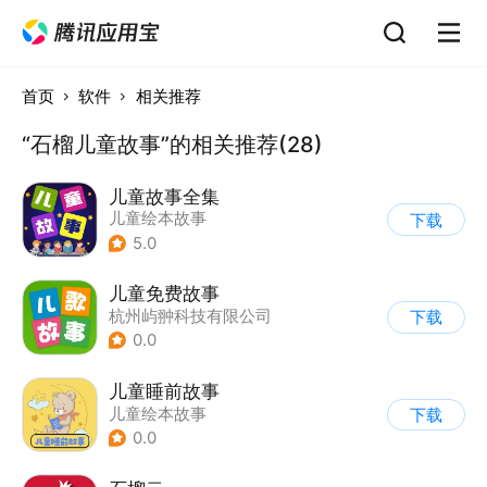
首页
软件
相关推荐
“石榴儿童故事”的相关推荐(28)
儿童故事全集
儿童绘本故事
下载
|
启蒙早教
5.0
儿童免费故事
杭州屿翀科技有限公司
下载
0.0
儿童睡前故事
儿童绘本故事
下载
0.0