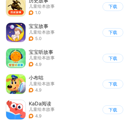
历史故事
儿童绘本故事
下载
1.0
宝宝故事
儿童绘本故事
下载
5.0
宝宝听故事
儿童绘本故事
下载
4.9
小布咕
儿童绘本故事
下载
4.9
KaDa阅读
儿童绘本故事
下载
4.9