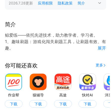
2026.7.28
更新
应用权限
隐私政策
简介
简介
鲸爱练——依托先进技术，助力教学者、学习者。
1、趣味刷题：游戏化闯关刷题工具，让刷题有效、有
趣。
展开
2、智能测评：测一测你的学习MBTI。
你可能还喜欢
更多
作业帮
猿辅导
高途
快对AI
洋
下载
下载
下载
下载