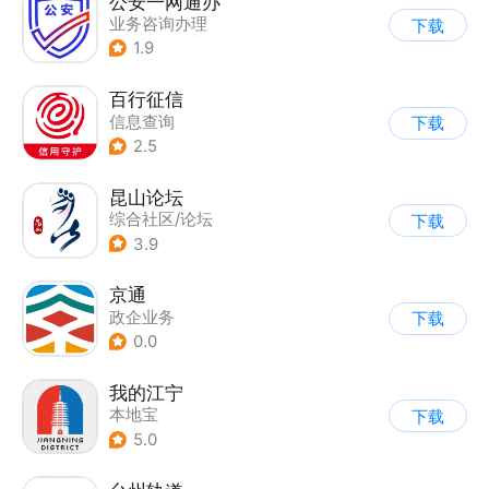
公安一网通办
业务咨询办理
下载
|
政企业务
|
综合服务
1.9
百行征信
信息查询
下载
|
业务咨询办理
2.5
|
政企业务
昆山论坛
综合社区/论坛
下载
3.9
京通
政企业务
下载
0.0
我的江宁
本地宝
下载
5.0