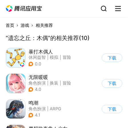
首页
游戏
相关推荐
“遗忘之丘：木偶”的相关推荐(10)
暴打木偶人
休闲益智
|
模拟
|
冒险
下载
|
暴打木偶人
0.0
无限暖暖
角色扮演
|
换装
|
冒险
下载
|
开放世界
4.0
鸣潮
角色扮演
|
ARPG
下载
|
冒险
|
开放世界
4.1