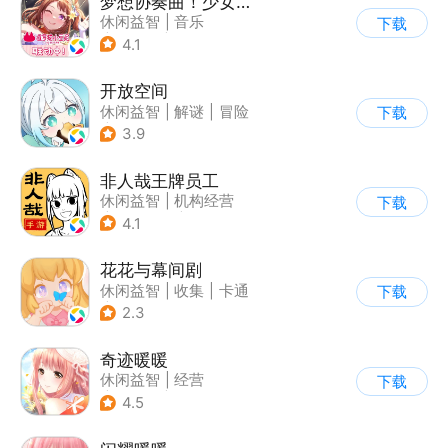
梦想协奏曲！少女乐团派对！
休闲益智
|
音乐
下载
|
美少女
|
二次元
4.1
开放空间
休闲益智
|
解谜
|
冒险
下载
|
开放世界
3.9
非人哉王牌员工
休闲益智
|
机构经营
下载
|
动漫改编
|
动漫
4.1
花花与幕间剧
休闲益智
|
收集
|
卡通
下载
|
阿里
2.3
奇迹暖暖
休闲益智
|
经营
下载
|
美少女
|
动漫
4.5