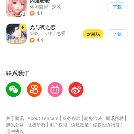
闪耀暖暖
休闲益智
|
换装
下载
|
美少女
|
二次元
4.1
光与夜之恋
策略
|
卡牌
|
恋爱
云游戏
下载
|
乙女
4.4
联系我们
|
|
|
|
|
关于腾讯
About Tencent
服务条款
商务洽谈
腾讯招聘
|
|
|
|
|
腾讯公益
版权所有
用户权限
隐私政策
侵权投诉指引
用户协议