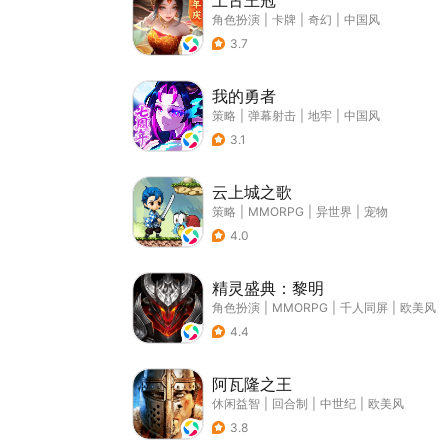
上古王冠
角色扮演
|
卡牌
|
奇幻
|
中国风
3.7
我的勇者
策略
|
弹幕射击
|
地牢
|
中国风
3.1
云上城之歌
策略
|
MMORPG
|
异世界
|
宠物
4.0
精灵盛典：黎明
角色扮演
|
MMORPG
|
千人同屏
|
欧美风
4.4
阿瓦隆之王
休闲益智
|
回合制
|
中世纪
|
欧美风
3.8