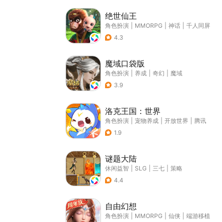
绝世仙王
角色扮演
|
MMORPG
|
神话
|
千人同屏
4.3
魔域口袋版
角色扮演
|
养成
|
奇幻
|
魔域
3.9
洛克王国：世界
角色扮演
|
宠物养成
|
开放世界
|
腾讯
1.9
谜题大陆
休闲益智
|
SLG
|
三七
|
策略
4.4
自由幻想
角色扮演
|
MMORPG
|
仙侠
|
端游移植