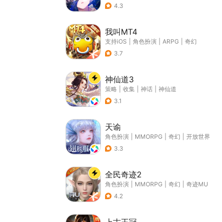
4.3
我叫MT4
支持iOS
|
角色扮演
|
ARPG
|
奇幻
3.7
神仙道3
策略
|
收集
|
神话
|
神仙道
3.1
天谕
角色扮演
|
MMORPG
|
奇幻
|
开放世界
3.3
全民奇迹2
角色扮演
|
MMORPG
|
奇幻
|
奇迹MU
4.2