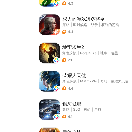
4.3
权力的游戏凛冬将至
策略
|
即时战略
|
战争
|
权利的游戏
4.4
地牢求生2
角色扮演
|
Roguelike
|
地牢
|
暗黑
2.1
荣耀大天使
角色扮演
|
MMORPG
|
奇幻
|
荣耀大天使
4.4
银河战舰
策略
|
SLG
|
科幻
|
星战
4.1