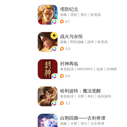
塔防纪元
策略
|
塔防
|
奇幻
|
欧美风
4.1
战火与永恒
策略
|
即时战略
|
战争
|
欧美风
3.0
封神再临
角色扮演
|
MMORPG
|
仙侠
|
封神榜
5.0
哈利波特：魔法觉醒
角色扮演
|
卡牌
|
奇幻
|
哈利波特
3.2
白荆回廊——古剑奇谭
策略
|
卡牌
|
奇幻
|
古剑奇谭