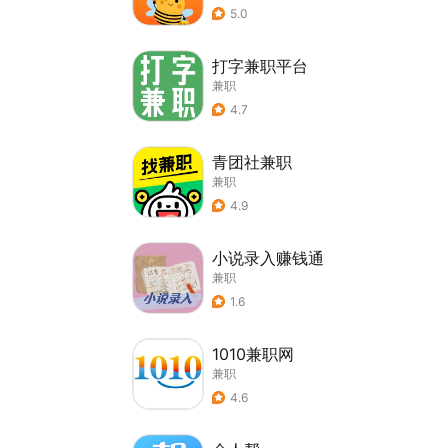
5.0
打字兼职平台
兼职
4.7
青团社兼职
兼职
4.9
小说录入赚钱通
兼职
1.6
1010兼职网
兼职
4.6