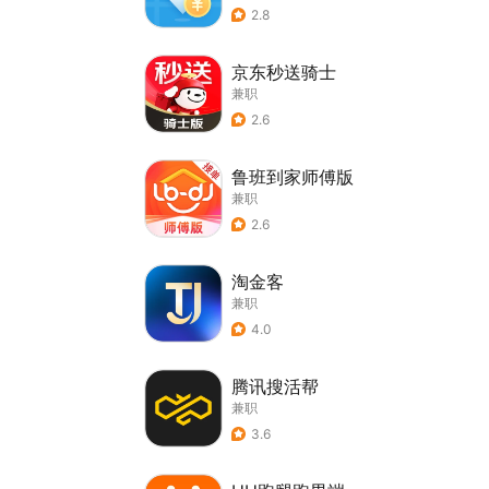
2.8
京东秒送骑士
兼职
2.6
鲁班到家师傅版
兼职
2.6
淘金客
兼职
4.0
腾讯搜活帮
兼职
3.6