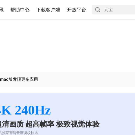
讯
帮助中心
下载客户端
开放平台
mac版发现更多应用
4K 240Hz
超清画质 超高帧率 极致视觉体验
讯独家智能音画调校技术