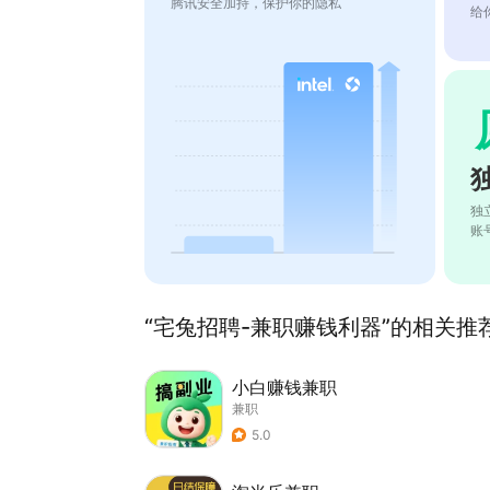
腾讯安全加持，保护你的隐私
给
独
账
“宅兔招聘-兼职赚钱利器”的相关推荐
小白赚钱兼职
兼职
5.0