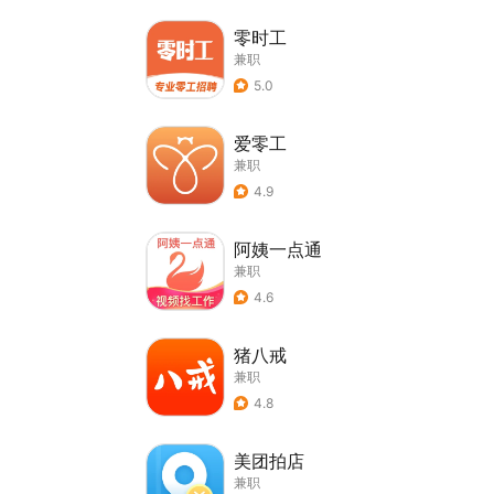
零时工
兼职
5.0
爱零工
兼职
4.9
阿姨一点通
兼职
4.6
猪八戒
兼职
4.8
美团拍店
兼职