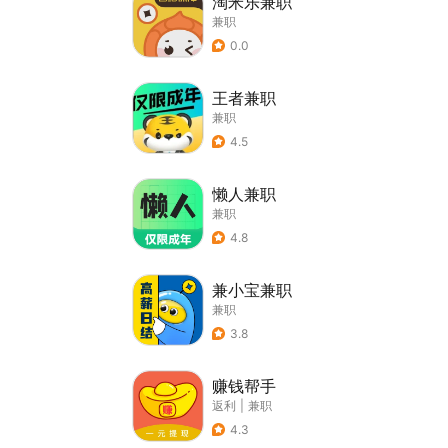
淘米乐兼职
兼职
0.0
王者兼职
兼职
4.5
懒人兼职
兼职
4.8
兼小宝兼职
兼职
3.8
赚钱帮手
返利
|
兼职
4.3