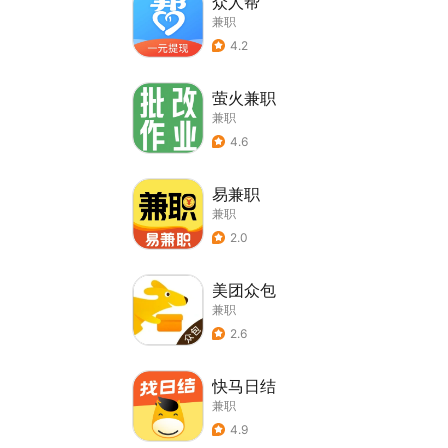
众人帮
兼职
4.2
萤火兼职
兼职
4.6
易兼职
兼职
2.0
美团众包
兼职
2.6
快马日结
兼职
4.9