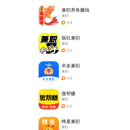
兼职养鱼赚钱
兼职
4.4
疯狂兼职
兼职
5.0
米多兼职
兼职
4.6
微帮赚
兼职
5.0
蜂巢兼职
兼职